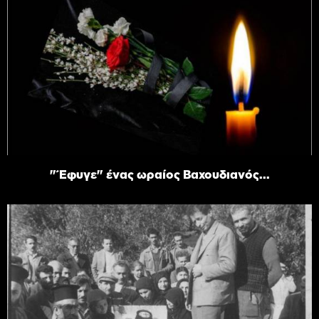
"Έφυγε" ένας ωραίος Βαχουδιανός...