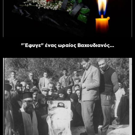
"Έφυγε" ένας ωραίος Βαχουδιανός...