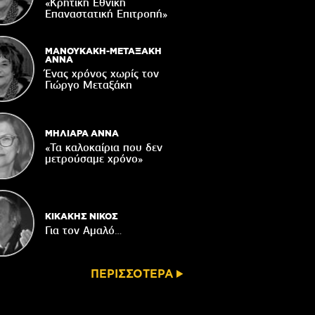
«Κρητική Εθνική
ορυφώνονται οι «Τέχνες του Νότου»
Επαναστατική Eπιτροπή»
05/08/2026
τάζει ο Ιερός Ναός του Αφέντη Χριστού
ΜΑΝΟΥΚΑΚΗ-ΜΕΤΑΞΑΚΗ
στο Βαχό
ΑΝΝΑ
Ένας χρόνος χωρίς τον
04/08/2026
Γιώργο Μεταξάκη
Οι ευχές του πατέρα...
04/08/2026
ΜΗΛΙΑΡΑ ΑΝΝΑ
«Τα καλοκαίρια που δεν
μετρούσαμε χρόνο»
ΚΙΚΑΚΗΣ ΝΙΚΟΣ
Για τον Αμαλό…
ΠΕΡΙΣΣΟΤΕΡΑ