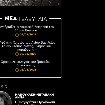
ΝΕΑ
ΤΕΛΕΥΤΑΙΑ
υνεδριάζει η Δημοτική Επιτροπή του
Δήμου Βιάννου
06/08/2026
Αφέντης Χριστός του Αγίου Βασιλείου
Βιάννου-Τόπος πίστης, μνήμης και
παράδοσης
06/08/2026
Ωράριο λειτουργίας του Γραφείου
Δακοκτονίας
06/08/2026
8η Γιορτή Μπανάνας στην Άρβη με τη
στήριξη του Δήμου Βιάννου
εις
05/08/2026
Νέος μετεωρολογικός σταθμός στον
ΜΑΝΟΥΚΑΚΗ-ΜΕΤΑΞΑΚΗ
οικισμό του Συκολόγου
ΑΝΝΑ
Η Παγκρήτια Οργάνωση
05/08/2026