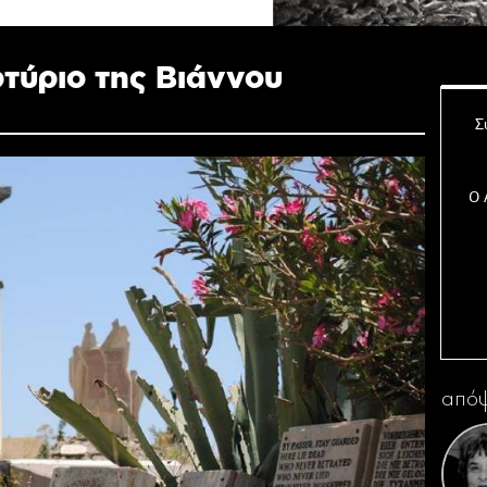
τύριο της Βιάννου
Σ
Ο 
Η 
απόψ