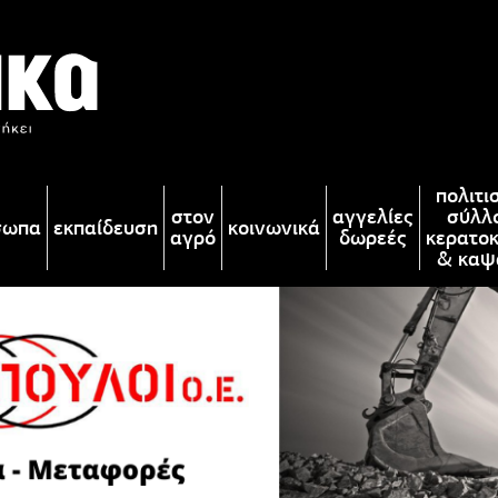
πολιτι
στον
αγγελίες
σύλλ
σωπα
εκπαίδευση
κοινωνικά
αγρό
δωρεές
κερατο
& καψ