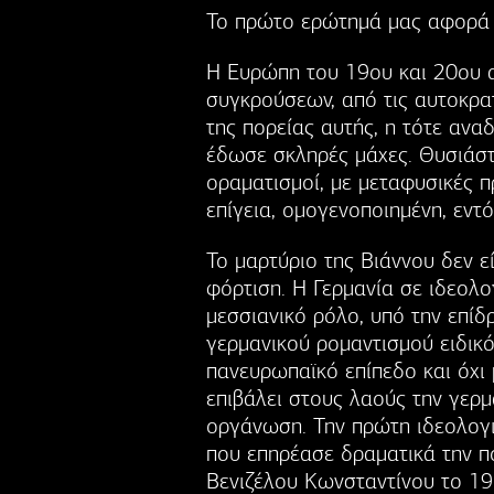
Το πρώτο ερώτημά μας αφορά 
Η Ευρώπη του 19ου και 20ου 
συγκρούσεων, από τις αυτοκρα
της πορείας αυτής, η τότε ανα
έδωσε σκληρές μάχες. Θυσιάστ
οραματισμοί, με μεταφυσικές π
επίγεια, ομογενοποιημένη, εντ
Το μαρτύριο της Βιάννου δεν ε
φόρτιση. Η Γερμανία σε ιδεολο
μεσσιανικό ρόλο, υπό την επίδ
γερμανικού ρομαντισμού ειδικό
πανευρωπαϊκό επίπεδο και όχι 
επιβάλει στους λαούς την γερμα
οργάνωση. Την πρώτη ιδεολογικ
που επηρέασε δραματικά την π
Βενιζέλου Κωνσταντίνου το 19