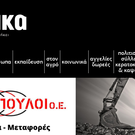
πολιτι
στον
αγγελίες
σύλλ
σωπα
εκπαίδευση
κοινωνικά
αγρό
δωρεές
κερατο
& καψ