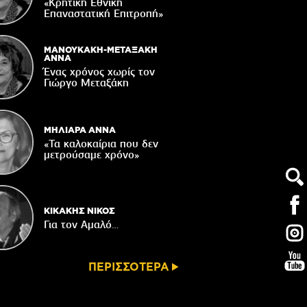
Δακοκτονίας
«Κρητική Εθνική
Επαναστατική Eπιτροπή»
06/08/2026
8η Γιορτή Μπανάνας στην Άρβη με τη
στήριξη του Δήμου Βιάννου
ΜΑΝΟΥΚΑΚΗ-ΜΕΤΑΞΑΚΗ
ΑΝΝΑ
05/08/2026
Ένας χρόνος χωρίς τον
Γιώργο Μεταξάκη
Νέος μετεωρολογικός σταθμός στον
οικισμό του Συκολόγου
05/08/2026
ΜΗΛΙΑΡΑ ΑΝΝΑ
«Τα καλοκαίρια που δεν
μετρούσαμε χρόνο»
ΚΙΚΑΚΗΣ ΝΙΚΟΣ
Για τον Αμαλό…
ΠΕΡΙΣΣΟΤΕΡΑ