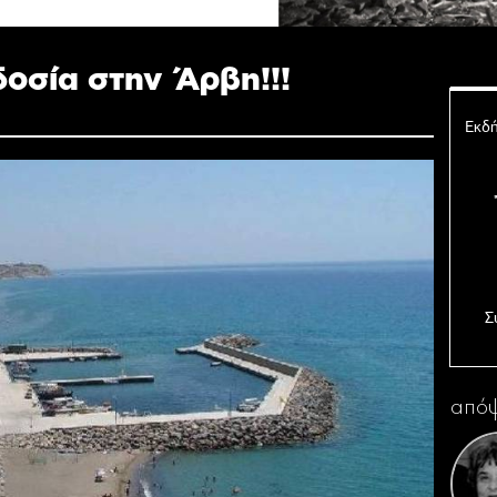
δοσία στην Άρβη!!!
Εκδή
Σ
Ο 
απόψ