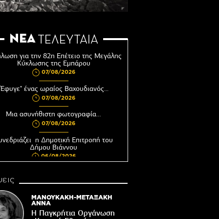
ΝΕΑ
ΤΕΛΕΥΤΑΙΑ
λωση για την 82η Επέτειο της Μεγάλης
Κύκλωσης της Εμπάρου
07/08/2026
"Έφυγε" ένας ωραίος Βαχουδιανός...
07/08/2026
Μια ασυνήθιστη φωτογραφία…
07/08/2026
υνεδριάζει η Δημοτική Επιτροπή του
Δήμου Βιάννου
06/08/2026
Αφέντης Χριστός του Αγίου Βασιλείου
εις
Βιάννου-Τόπος πίστης, μνήμης και
παράδοσης
ΜΑΝΟΥΚΑΚΗ-ΜΕΤΑΞΑΚΗ
06/08/2026
ΑΝΝΑ
Η Παγκρήτια Οργάνωση
Ωράριο λειτουργίας του Γραφείου