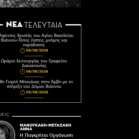
ΝΕΑ
ΤΕΛΕΥΤΑΙΑ
Αφέντης Χριστός του Αγίου Βασιλείου
Βιάννου-Τόπος πίστης, μνήμης και
παράδοσης
06/08/2026
Ωράριο λειτουργίας του Γραφείου
Δακοκτονίας
06/08/2026
8η Γιορτή Μπανάνας στην Άρβη με τη
στήριξη του Δήμου Βιάννου
05/08/2026
Νέος μετεωρολογικός σταθμός στον
οικισμό του Συκολόγου
εις
05/08/2026
ορυφώνονται οι «Τέχνες του Νότου»
ΜΑΝΟΥΚΑΚΗ-ΜΕΤΑΞΑΚΗ
ΑΝΝΑ
05/08/2026
Η Παγκρήτια Οργάνωση