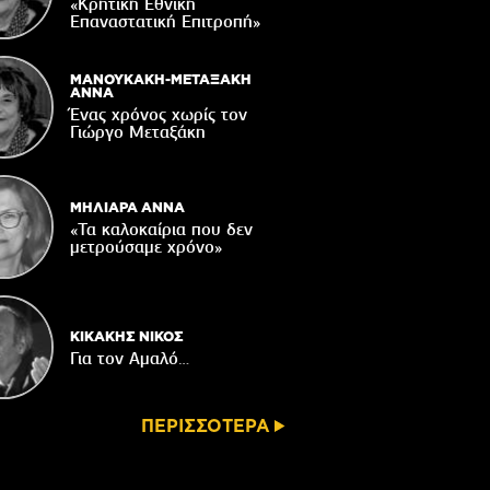
τάζει ο Ιερός Ναός του Αφέντη Χριστού
«Κρητική Εθνική
στο Βαχό
Επαναστατική Eπιτροπή»
04/08/2026
Οι ευχές του πατέρα...
ΜΑΝΟΥΚΑΚΗ-ΜΕΤΑΞΑΚΗ
ΑΝΝΑ
04/08/2026
Ένας χρόνος χωρίς τον
Γιώργο Μεταξάκη
 δημόσια διαβούλευση η ΣΜΠΕ για το
νδυτικό σχέδιο «PHĀEA – South Crete»
04/08/2026
ΜΗΛΙΑΡΑ ΑΝΝΑ
«Τα καλοκαίρια που δεν
μετρούσαμε χρόνο»
ΚΙΚΑΚΗΣ ΝΙΚΟΣ
Για τον Αμαλό…
ΠΕΡΙΣΣΟΤΕΡΑ