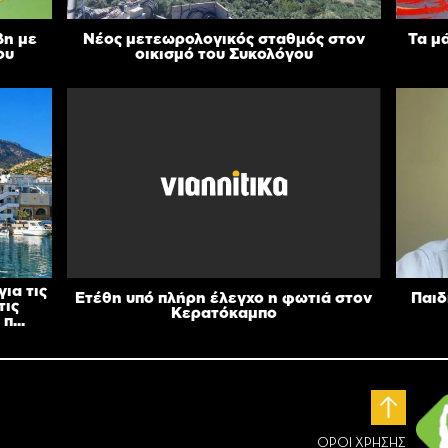
βη με
Νέος μετεωρολογικός σταθμός στον
Τα μ
ου
οικισμό του Συκολόγου
ια τις
Ετέθη υπό πλήρη έλεγχο η φωτιά στον
Παιδ
τις
Κερατόκαμπο
π...
ΟΡΟΙ ΧΡΗΣΗΣ