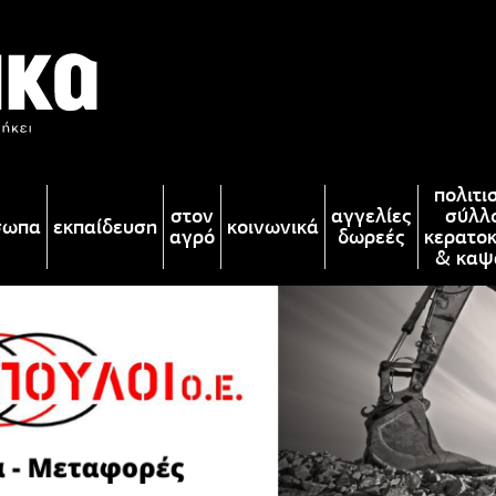
πολιτι
στον
αγγελίες
σύλλ
σωπα
εκπαίδευση
κοινωνικά
αγρό
δωρεές
κερατο
& καψ