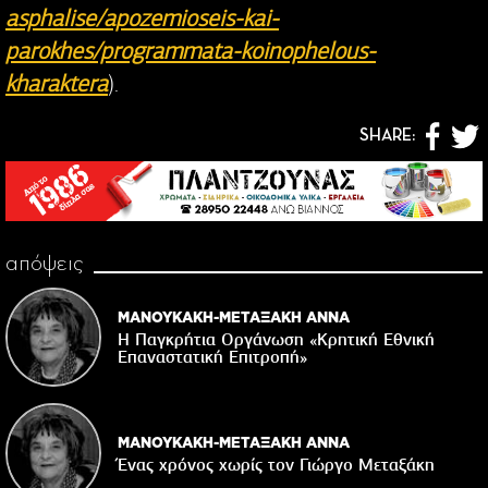
asphalise/apozemioseis-kai-
parokhes/programmata-koinophelous-
kharaktera
).
SHARE:
απόψεις
ΜΑΝΟΥΚΑΚΗ-ΜΕΤΑΞΑΚΗ ΑΝΝΑ
Η Παγκρήτια Οργάνωση «Κρητική Εθνική
Επαναστατική Eπιτροπή»
ΜΑΝΟΥΚΑΚΗ-ΜΕΤΑΞΑΚΗ ΑΝΝΑ
Ένας χρόνος χωρίς τον Γιώργο Μεταξάκη