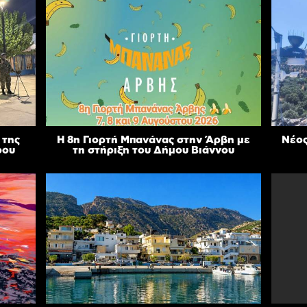
 της
Η 8η Γιορτή Μπανάνας στην Άρβη με
Νέος
ρου
τη στήριξη του Δήμου Βιάννου