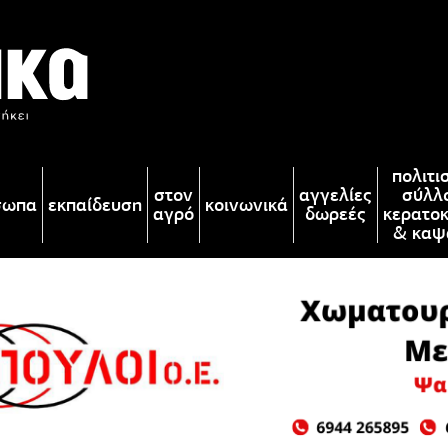
πολιτι
στον
αγγελίες
σύλλ
σωπα
εκπαίδευση
κοινωνικά
αγρό
δωρεές
κερατο
& καψ