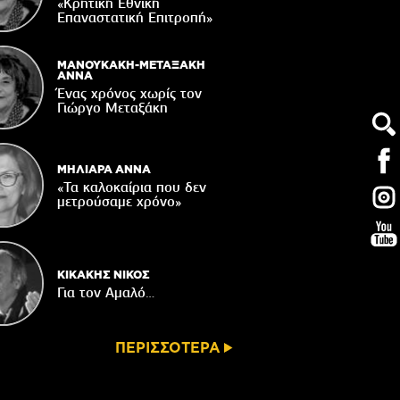
Δακοκτονίας
«Κρητική Εθνική
Επαναστατική Eπιτροπή»
06/08/2026
8η Γιορτή Μπανάνας στην Άρβη με τη
στήριξη του Δήμου Βιάννου
ΜΑΝΟΥΚΑΚΗ-ΜΕΤΑΞΑΚΗ
ΑΝΝΑ
05/08/2026
Ένας χρόνος χωρίς τον
Γιώργο Μεταξάκη
Νέος μετεωρολογικός σταθμός στον
οικισμό του Συκολόγου
05/08/2026
ΜΗΛΙΑΡΑ ΑΝΝΑ
«Τα καλοκαίρια που δεν
μετρούσαμε χρόνο»
ΚΙΚΑΚΗΣ ΝΙΚΟΣ
Για τον Αμαλό…
ΠΕΡΙΣΣΟΤΕΡΑ