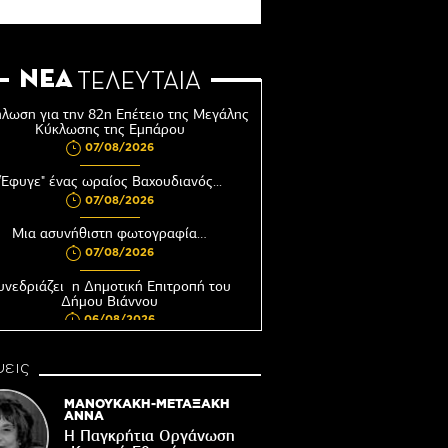
ΝΕΑ
ΤΕΛΕΥΤΑΙΑ
λωση για την 82η Επέτειο της Μεγάλης
Κύκλωσης της Εμπάρου
07/08/2026
"Έφυγε" ένας ωραίος Βαχουδιανός...
07/08/2026
Μια ασυνήθιστη φωτογραφία…
07/08/2026
υνεδριάζει η Δημοτική Επιτροπή του
Δήμου Βιάννου
06/08/2026
Αφέντης Χριστός του Αγίου Βασιλείου
εις
Βιάννου-Τόπος πίστης, μνήμης και
παράδοσης
ΜΑΝΟΥΚΑΚΗ-ΜΕΤΑΞΑΚΗ
06/08/2026
ΑΝΝΑ
Η Παγκρήτια Οργάνωση
Ωράριο λειτουργίας του Γραφείου