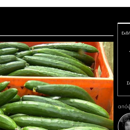
Εκδή
Σ
Ο 
απόψ