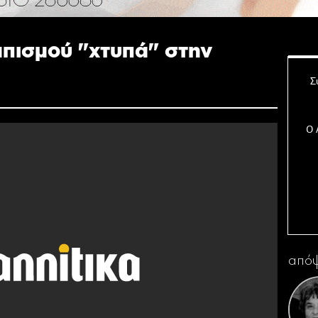
μπισμού "χτυπά" στην
Σ
Ο 
Η 
απόψ