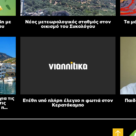
βη με
Νέος μετεωρολογικός σταθμός στον
Τα μ
ου
οικισμό του Συκολόγου
ια τις
Ετέθη υπό πλήρη έλεγχο η φωτιά στον
Παιδ
τις
Κερατόκαμπο
π...