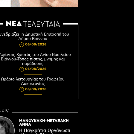
ΝΕΑ
ΤΕΛΕΥΤΑΙΑ
υνεδριάζει η Δημοτική Επιτροπή του
Δήμου Βιάννου
06/08/2026
Αφέντης Χριστός του Αγίου Βασιλείου
Βιάννου-Τόπος πίστης, μνήμης και
παράδοσης
06/08/2026
Ωράριο λειτουργίας του Γραφείου
Δακοκτονίας
06/08/2026
8η Γιορτή Μπανάνας στην Άρβη με τη
στήριξη του Δήμου Βιάννου
εις
05/08/2026
Νέος μετεωρολογικός σταθμός στον
ΜΑΝΟΥΚΑΚΗ-ΜΕΤΑΞΑΚΗ
οικισμό του Συκολόγου
ΑΝΝΑ
Η Παγκρήτια Οργάνωση
05/08/2026