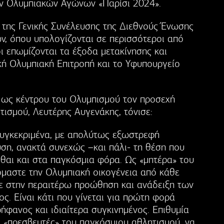
ών Ολυμπιακών Αγώνων «Παρίσι 2024».
 της Γενικής Συνέλευσης της Διεθνούς Ένωσης
, όπου υπολογίζονται σε περισσότεροι από
οι επωμίζονται τα έξοδα μετακίνησης και
κή Ολυμπιακή Επιτροπή και το Υφυπουργείο
υ ως κέντρου του Ολυμπισμού τον προσεχή
ισμού, Λευτέρης Αυγενάκης, τόνισε:
συγκεκριμένα, με απολύτως εξωστρεφή
υση, ανακτά συνεχώς –και πάλι- τη θέση που
σθαι και στα παγκόσμια φόρα. Ως «μητέρα» του
μαστε την Ολυμπιακή οικογένεια από κάθε
ε στην περαιτέρω προώθηση και ανάδειξη των
ς. Είναι κάτι που γίνεται για πρώτη φορά
ρήφανος και ιδιαίτερα συγκινημένος. Επιθυμία
οι «πρεσβευτές» του παγκόσμιου αθλητισμού, να