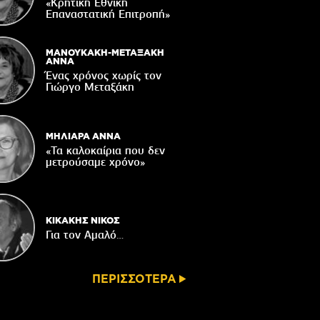
«Κρητική Εθνική
ορυφώνονται οι «Τέχνες του Νότου»
Επαναστατική Eπιτροπή»
05/08/2026
τάζει ο Ιερός Ναός του Αφέντη Χριστού
ΜΑΝΟΥΚΑΚΗ-ΜΕΤΑΞΑΚΗ
στο Βαχό
ΑΝΝΑ
Ένας χρόνος χωρίς τον
04/08/2026
Γιώργο Μεταξάκη
Οι ευχές του πατέρα...
04/08/2026
ΜΗΛΙΑΡΑ ΑΝΝΑ
«Τα καλοκαίρια που δεν
μετρούσαμε χρόνο»
ΚΙΚΑΚΗΣ ΝΙΚΟΣ
Για τον Αμαλό…
ΠΕΡΙΣΣΟΤΕΡΑ