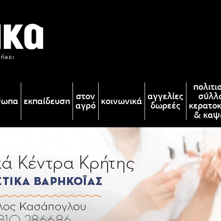
πολιτι
στον
αγγελίες
σύλλ
σωπα
εκπαίδευση
κοινωνικά
αγρό
δωρεές
κερατο
& καψ