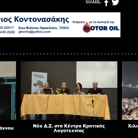
SHARE:
Νέο Δ.Σ. στο Κέντρο Κρητικής
Χιλι
ιάννου
Λογοτεχνίας