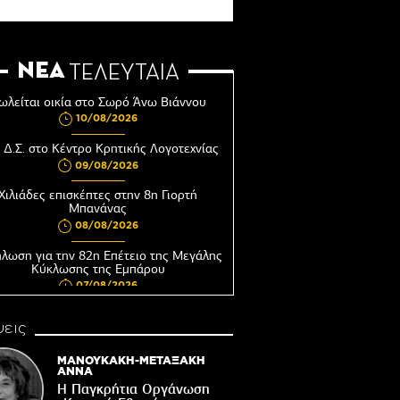
ΝΕΑ
ΤΕΛΕΥΤΑΙΑ
ωλείται οικία στο Σωρό Άνω Βιάννου
10/08/2026
 Δ.Σ. στο Κέντρο Κρητικής Λογοτεχνίας
09/08/2026
Χιλιάδες επισκέπτες στην 8η Γιορτή
Μπανάνας
08/08/2026
λωση για την 82η Επέτειο της Μεγάλης
Κύκλωσης της Εμπάρου
07/08/2026
"Έφυγε" ένας ωραίος Βαχουδιανός...
εις
07/08/2026
ΜΑΝΟΥΚΑΚΗ-ΜΕΤΑΞΑΚΗ
Μια ασυνήθιστη φωτογραφία…
ΑΝΝΑ
07/08/2026
Η Παγκρήτια Οργάνωση