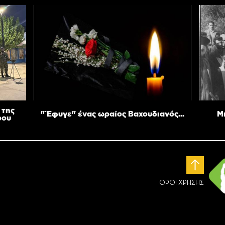
 της
"Έφυγε" ένας ωραίος Βαχουδιανός...
Μ
ρου
ΟΡΟΙ ΧΡΗΣΗΣ