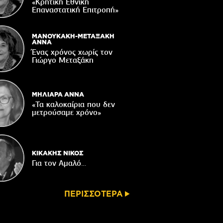
«Κρητική Εθνική
υνεδριάζει η Δημοτική Επιτροπή του
Επαναστατική Eπιτροπή»
Δήμου Βιάννου
06/08/2026
ΜΑΝΟΥΚΑΚΗ-ΜΕΤΑΞΑΚΗ
Αφέντης Χριστός του Αγίου Βασιλείου
ΑΝΝΑ
Βιάννου-Τόπος πίστης, μνήμης και
Ένας χρόνος χωρίς τον
παράδοσης
Γιώργο Μεταξάκη
06/08/2026
ΜΗΛΙΑΡΑ ΑΝΝΑ
«Τα καλοκαίρια που δεν
μετρούσαμε χρόνο»
ΚΙΚΑΚΗΣ ΝΙΚΟΣ
Για τον Αμαλό…
ΠΕΡΙΣΣΟΤΕΡΑ