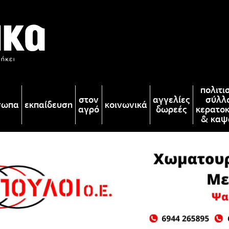
πολιτι
στον
αγγελίες
σύλλ
σωπα
εκπαίδευση
κοινωνικά
αγρό
δωρεές
κερατο
& καψ