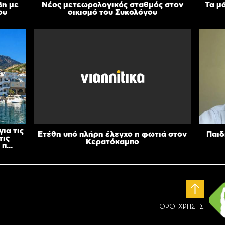
βη με
Νέος μετεωρολογικός σταθμός στον
Τα μ
ου
οικισμό του Συκολόγου
ια τις
Ετέθη υπό πλήρη έλεγχο η φωτιά στον
Παιδ
τις
Κερατόκαμπο
π...
ΟΡΟΙ ΧΡΗΣΗΣ