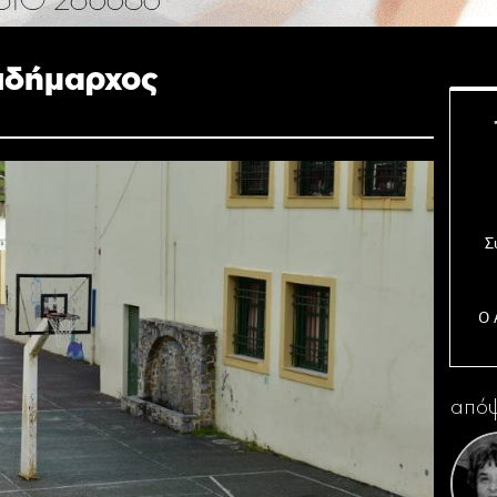
τιδήμαρχος
Σ
Ο 
απόψ
Η 