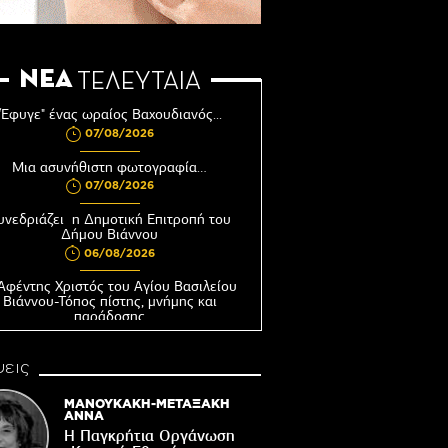
ΝΕΑ
ΤΕΛΕΥΤΑΙΑ
"Έφυγε" ένας ωραίος Βαχουδιανός...
07/08/2026
Μια ασυνήθιστη φωτογραφία…
07/08/2026
υνεδριάζει η Δημοτική Επιτροπή του
Δήμου Βιάννου
06/08/2026
Αφέντης Χριστός του Αγίου Βασιλείου
Βιάννου-Τόπος πίστης, μνήμης και
παράδοσης
06/08/2026
εις
Ωράριο λειτουργίας του Γραφείου
Δακοκτονίας
ΜΑΝΟΥΚΑΚΗ-ΜΕΤΑΞΑΚΗ
06/08/2026
ΑΝΝΑ
Η Παγκρήτια Οργάνωση
8η Γιορτή Μπανάνας στην Άρβη με τη