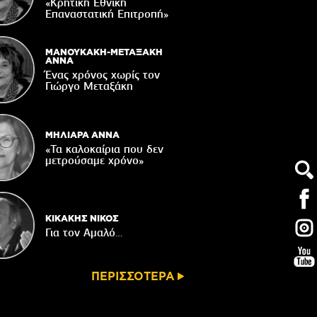
στήριξη του Δήμου Βιάννου
«Κρητική Εθνική
Επαναστατική Eπιτροπή»
05/08/2026
Νέος μετεωρολογικός σταθμός στον
οικισμό του Συκολόγου
ΜΑΝΟΥΚΑΚΗ-ΜΕΤΑΞΑΚΗ
ΑΝΝΑ
05/08/2026
Ένας χρόνος χωρίς τον
Γιώργο Μεταξάκη
ορυφώνονται οι «Τέχνες του Νότου»
05/08/2026
ΜΗΛΙΑΡΑ ΑΝΝΑ
«Τα καλοκαίρια που δεν
μετρούσαμε χρόνο»
ΚΙΚΑΚΗΣ ΝΙΚΟΣ
Για τον Αμαλό…
ΠΕΡΙΣΣΟΤΕΡΑ