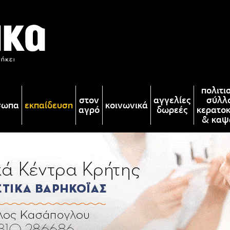
πολιτι
στον
αγγελίες
σύλλ
σωπα
εκπαίδευση
κοινωνικά
αγρό
δωρεές
κερατο
& καψ