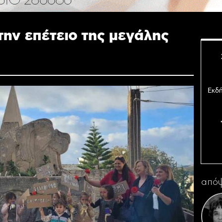
την επέτειο της μεγάλης
Εκδή
Σ
απόψ
Ο 