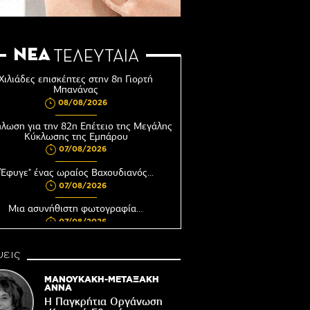
ΝΕΑ
ΤΕΛΕΥΤΑΙΑ
Χιλιάδες επισκέπτες στην 8η Γιορτή
Μπανάνας
08/08/2026
λωση για την 82η Επέτειο της Μεγάλης
Κύκλωσης της Εμπάρου
07/08/2026
"Έφυγε" ένας ωραίος Βαχουδιανός...
07/08/2026
Μια ασυνήθιστη φωτογραφία…
07/08/2026
υνεδριάζει η Δημοτική Επιτροπή του
εις
Δήμου Βιάννου
06/08/2026
ΜΑΝΟΥΚΑΚΗ-ΜΕΤΑΞΑΚΗ
ΑΝΝΑ
Αφέντης Χριστός του Αγίου Βασιλείου
Η Παγκρήτια Οργάνωση
Βιάννου-Τόπος πίστης, μνήμης και