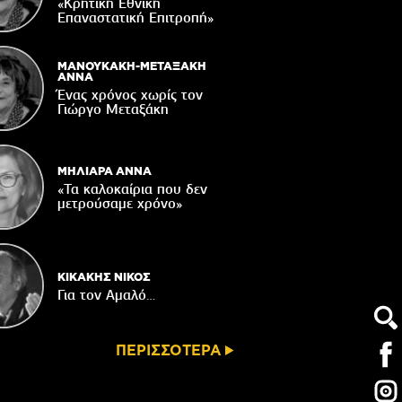
παράδοσης
«Κρητική Εθνική
Επαναστατική Eπιτροπή»
06/08/2026
Ωράριο λειτουργίας του Γραφείου
Δακοκτονίας
ΜΑΝΟΥΚΑΚΗ-ΜΕΤΑΞΑΚΗ
ΑΝΝΑ
06/08/2026
Ένας χρόνος χωρίς τον
Γιώργο Μεταξάκη
8η Γιορτή Μπανάνας στην Άρβη με τη
στήριξη του Δήμου Βιάννου
05/08/2026
ΜΗΛΙΑΡΑ ΑΝΝΑ
«Τα καλοκαίρια που δεν
μετρούσαμε χρόνο»
ΚΙΚΑΚΗΣ ΝΙΚΟΣ
Για τον Αμαλό…
ΠΕΡΙΣΣΟΤΕΡΑ