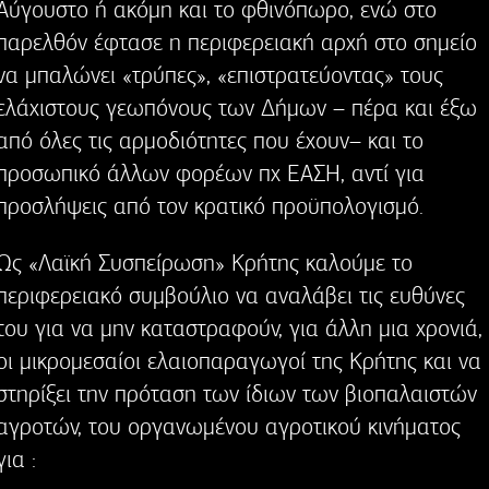
Αύγουστο ή ακόμη και το φθινόπωρο, ενώ στο
παρελθόν έφτασε η περιφερειακή αρχή στο σημείο
να μπαλώνει «τρύπες», «επιστρατεύοντας» τους
ελάχιστους γεωπόνους των Δήμων – πέρα και έξω
από όλες τις αρμοδιότητες που έχουν– και το
προσωπικό άλλων φορέων πχ ΕΑΣΗ, αντί για
προσλήψεις από τον κρατικό προϋπολογισμό.
Ως «Λαϊκή Συσπείρωση» Κρήτης καλούμε το
περιφερειακό συμβούλιο να αναλάβει τις ευθύνες
του για να μην καταστραφούν, για άλλη μια χρονιά,
οι μικρομεσαίοι ελαιοπαραγωγοί της Κρήτης και να
στηρίξει την πρόταση των ίδιων των βιοπαλαιστών
αγροτών, του οργανωμένου αγροτικού κινήματος
για :