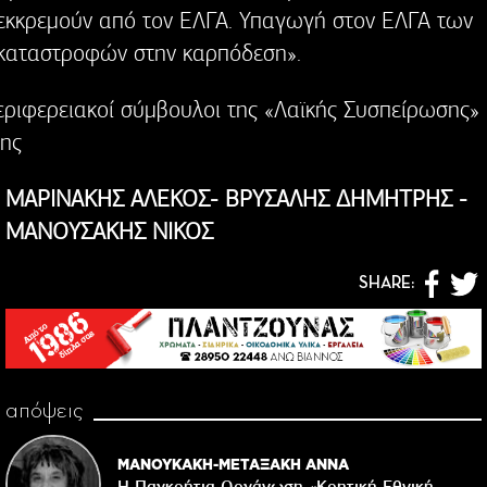
εκκρεμούν από τον ΕΛΓΑ. Υπαγωγή στον ΕΛΓΑ των
καταστροφών στην καρπόδεση».
εριφερειακοί σύμβουλοι της «Λαϊκής Συσπείρωσης»
ης
ΜΑΡΙΝΑΚΗΣ ΑΛΕΚΟΣ- ΒΡΥΣΑΛΗΣ ΔΗΜΗΤΡΗΣ -
ΜΑΝΟΥΣΑΚΗΣ ΝΙΚΟΣ
SHARE:
απόψεις
ΜΑΝΟΥΚΑΚΗ-ΜΕΤΑΞΑΚΗ ΑΝΝΑ
Η Παγκρήτια Οργάνωση «Κρητική Εθνική