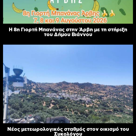
Η 8η Γιορτή Μπανάνας στην Άρβη με τη στήριξη
του Δήμου Βιάννου
Νέος μετεωρολογικός σταθμός στον οικισμό του
Συκολόγου