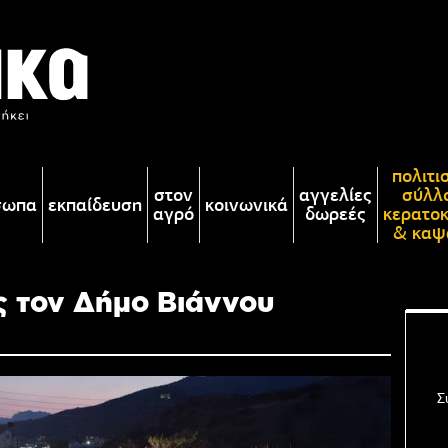
πολιτι
στον
αγγελίες
σύλλ
σωπα
εκπαίδευση
κοινωνικά
αγρό
δωρεές
κερατο
& καψ
ς τον Δήμο Βιάννου
Σ