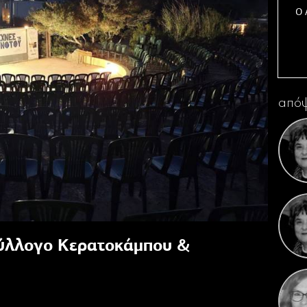
Ο 
απόψ
Η 
Κ
Σύλλογο Κερατοκάμπου &
Γιορ