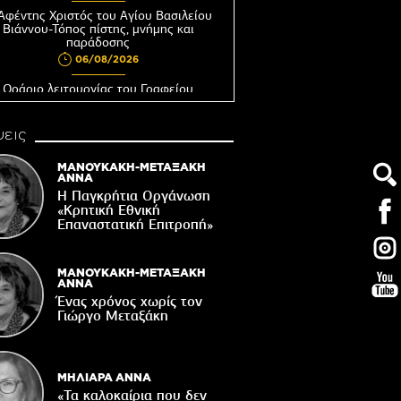
Αφέντης Χριστός του Αγίου Βασιλείου
Βιάννου-Τόπος πίστης, μνήμης και
παράδοσης
06/08/2026
Ωράριο λειτουργίας του Γραφείου
Δακοκτονίας
06/08/2026
εις
8η Γιορτή Μπανάνας στην Άρβη με τη
στήριξη του Δήμου Βιάννου
ΜΑΝΟΥΚΑΚΗ-ΜΕΤΑΞΑΚΗ
ΑΝΝΑ
05/08/2026
Η Παγκρήτια Οργάνωση
Νέος μετεωρολογικός σταθμός στον
«Κρητική Εθνική
οικισμό του Συκολόγου
Επαναστατική Eπιτροπή»
05/08/2026
ορυφώνονται οι «Τέχνες του Νότου»
ΜΑΝΟΥΚΑΚΗ-ΜΕΤΑΞΑΚΗ
ΑΝΝΑ
05/08/2026
Ένας χρόνος χωρίς τον
Γιώργο Μεταξάκη
τάζει ο Ιερός Ναός του Αφέντη Χριστού
στο Βαχό
04/08/2026
ΜΗΛΙΑΡΑ ΑΝΝΑ
«Τα καλοκαίρια που δεν