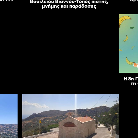
Βασιλείου Βιάννου-Τόπος πίστης,
μνήμης και παράδοσης
Η 8η 
τη