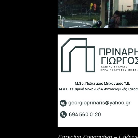
Κατερίνα Κρασανάκη – Γιόζινγ