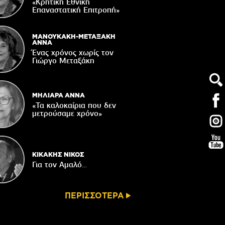
«Κρητική Εθνική
ορυφώνονται οι «Τέχνες του Νότου»
Επαναστατική Eπιτροπή»
05/08/2026
τάζει ο Ιερός Ναός του Αφέντη Χριστού
ΜΑΝΟΥΚΑΚΗ-ΜΕΤΑΞΑΚΗ
στο Βαχό
ΑΝΝΑ
Ένας χρόνος χωρίς τον
04/08/2026
Γιώργο Μεταξάκη
Οι ευχές του πατέρα...
04/08/2026
ΜΗΛΙΑΡΑ ΑΝΝΑ
«Τα καλοκαίρια που δεν
μετρούσαμε χρόνο»
ΚΙΚΑΚΗΣ ΝΙΚΟΣ
Για τον Αμαλό…
ΠΕΡΙΣΣΟΤΕΡΑ