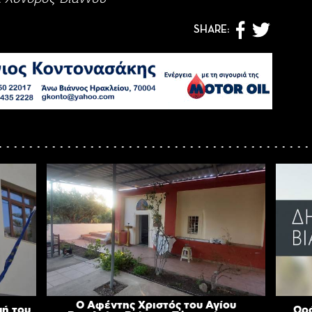
SHARE:
Ο Αφέντης Χριστός του Αγίου
πή του
Ωρά