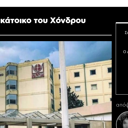
 κάτοικο του Χόνδρου
Σ
Ο 
Η 
απόψ