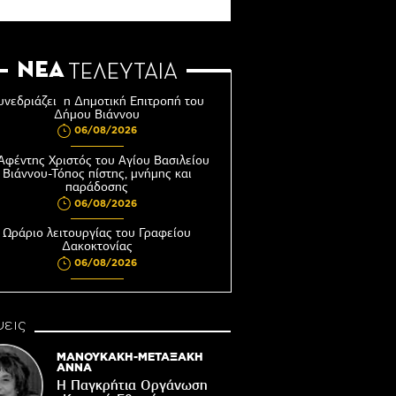
ΝΕΑ
ΤΕΛΕΥΤΑΙΑ
υνεδριάζει η Δημοτική Επιτροπή του
Δήμου Βιάννου
06/08/2026
Αφέντης Χριστός του Αγίου Βασιλείου
Βιάννου-Τόπος πίστης, μνήμης και
παράδοσης
06/08/2026
Ωράριο λειτουργίας του Γραφείου
Δακοκτονίας
06/08/2026
8η Γιορτή Μπανάνας στην Άρβη με τη
στήριξη του Δήμου Βιάννου
εις
05/08/2026
Νέος μετεωρολογικός σταθμός στον
ΜΑΝΟΥΚΑΚΗ-ΜΕΤΑΞΑΚΗ
οικισμό του Συκολόγου
ΑΝΝΑ
Η Παγκρήτια Οργάνωση
05/08/2026