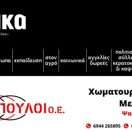
πολιτι
στον
αγγελίες
σύλλ
σωπα
εκπαίδευση
κοινωνικά
αγρό
δωρεές
κερατο
& καψ