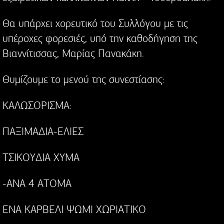
Θα υπάρχει χορευτικό του Συλλόγου με τις
υπέροχες φορεσιές, υπό την καθοδήγηση της
Βιαννίτισσας, Μαρίας Πανακάκη.
Θυμίζουμε το μενού της συνεστίασης:
KAΛΩΣOPIΣMA:
ΠAΞIMAΔIA-EΛIEΣ
TΣIKOYΔIA XYMA
-ANA 4 ATOMA
ENA KAPBEΛI ΨΩMI XΩPIATIKO