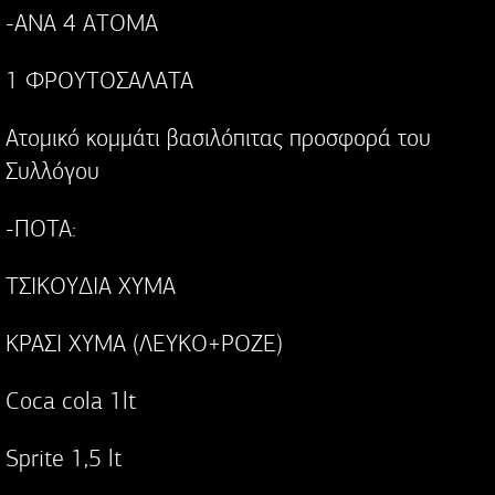
-ANA 4 ATOMA
1 ΦPOYTOΣAΛATA
Ατομικό κομμάτι βασιλόπιτας προσφορά του
Συλλόγου
-ΠOTA:
TΣIKOYΔIA XYMA
KPAΣI XYMA (ΛEYKO+POZE)
Coca cola 1lt
Sprite 1,5 lt