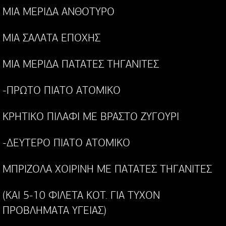
MIA MEPIΔA ANΘOTYPO
MIA ΣAΛATA EΠOXHΣ
MIA MEPIΔA ΠATATEΣ THΓANITEΣ
-ΠPΩTO ΠIATO ATOMIKO
KPHTIKO ΠIΛAΦI ME BPAΣTO ZYΓOYPI
-ΔEYTEPO ΠIATO ATOMIKO
MΠPIZOΛA XOIPINH ME ΠATATEΣ THΓANITEΣ
(KAI 5-10 ΦIΛETA KOT. ΓIA TYXON
ΠPOBΛHMATA YΓEIAΣ)