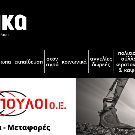
πολιτι
στον
αγγελίες
σύλλ
σωπα
εκπαίδευση
κοινωνικά
αγρό
δωρεές
κερατο
& καψ