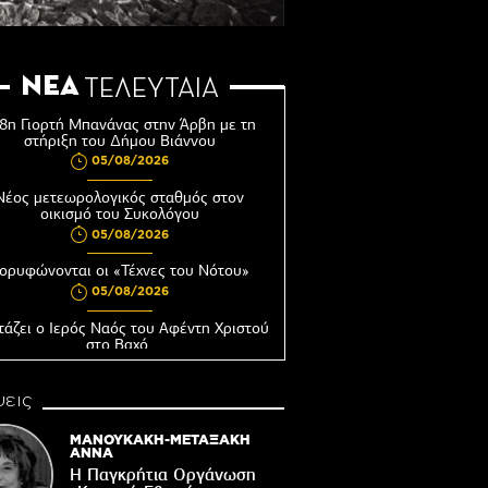
ΝΕΑ
ΤΕΛΕΥΤΑΙΑ
8η Γιορτή Μπανάνας στην Άρβη με τη
στήριξη του Δήμου Βιάννου
05/08/2026
Νέος μετεωρολογικός σταθμός στον
οικισμό του Συκολόγου
05/08/2026
ορυφώνονται οι «Τέχνες του Νότου»
05/08/2026
τάζει ο Ιερός Ναός του Αφέντη Χριστού
στο Βαχό
04/08/2026
εις
Οι ευχές του πατέρα...
04/08/2026
ΜΑΝΟΥΚΑΚΗ-ΜΕΤΑΞΑΚΗ
ΑΝΝΑ
 δημόσια διαβούλευση η ΣΜΠΕ για το
Η Παγκρήτια Οργάνωση
νδυτικό σχέδιο «PHĀEA – South Crete»