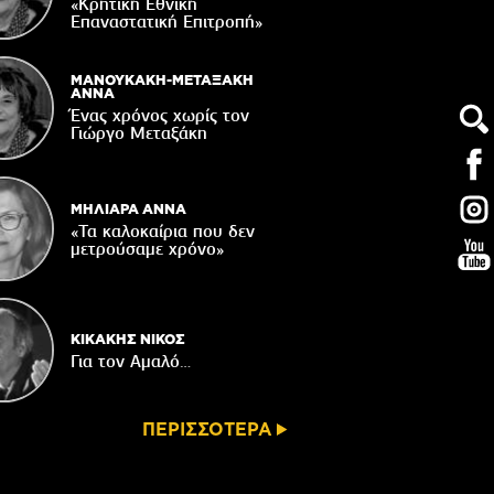
«Κρητική Εθνική
04/08/2026
Επαναστατική Eπιτροπή»
ε χρόνια μετά το σεισμό Αρκαλοχωρίου
04/08/2026
ΜΑΝΟΥΚΑΚΗ-ΜΕΤΑΞΑΚΗ
ΑΝΝΑ
ακοίνωση του Κυνηγετικού Συλλόγου
Ένας χρόνος χωρίς τον
Βιάννου
Γιώργο Μεταξάκη
04/08/2026
ΜΗΛΙΑΡΑ ΑΝΝΑ
«Τα καλοκαίρια που δεν
μετρούσαμε χρόνο»
ΚΙΚΑΚΗΣ ΝΙΚΟΣ
Για τον Αμαλό…
ΠΕΡΙΣΣΟΤΕΡΑ