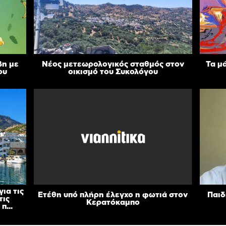
βη με
Νέος μετεωρολογικός σταθμός στον
Τα μ
ου
οικισμό του Συκολόγου
ια τις
Ετέθη υπό πλήρη έλεγχο η φωτιά στον
Παιδ
τις
Κερατόκαμπο
π...