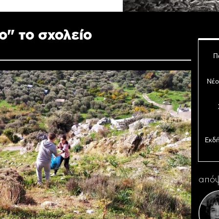
ο" το σχολείο
Π
Νέο
Εκδή
απόψ