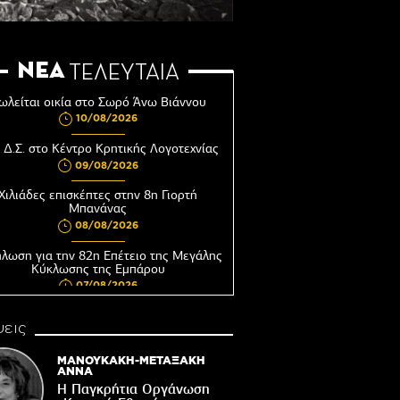
ΝΕΑ
ΤΕΛΕΥΤΑΙΑ
ωλείται οικία στο Σωρό Άνω Βιάννου
10/08/2026
 Δ.Σ. στο Κέντρο Κρητικής Λογοτεχνίας
09/08/2026
Χιλιάδες επισκέπτες στην 8η Γιορτή
Μπανάνας
08/08/2026
λωση για την 82η Επέτειο της Μεγάλης
Κύκλωσης της Εμπάρου
07/08/2026
"Έφυγε" ένας ωραίος Βαχουδιανός...
εις
07/08/2026
ΜΑΝΟΥΚΑΚΗ-ΜΕΤΑΞΑΚΗ
Μια ασυνήθιστη φωτογραφία…
ΑΝΝΑ
07/08/2026
Η Παγκρήτια Οργάνωση