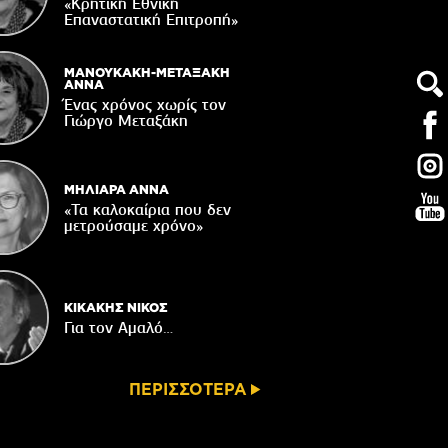
«Κρητική Εθνική
υνεδριάζει η Δημοτική Επιτροπή του
Επαναστατική Eπιτροπή»
Δήμου Βιάννου
06/08/2026
ΜΑΝΟΥΚΑΚΗ-ΜΕΤΑΞΑΚΗ
Αφέντης Χριστός του Αγίου Βασιλείου
ΑΝΝΑ
Βιάννου-Τόπος πίστης, μνήμης και
Ένας χρόνος χωρίς τον
παράδοσης
Γιώργο Μεταξάκη
06/08/2026
ΜΗΛΙΑΡΑ ΑΝΝΑ
«Τα καλοκαίρια που δεν
μετρούσαμε χρόνο»
ΚΙΚΑΚΗΣ ΝΙΚΟΣ
Για τον Αμαλό…
ΠΕΡΙΣΣΟΤΕΡΑ