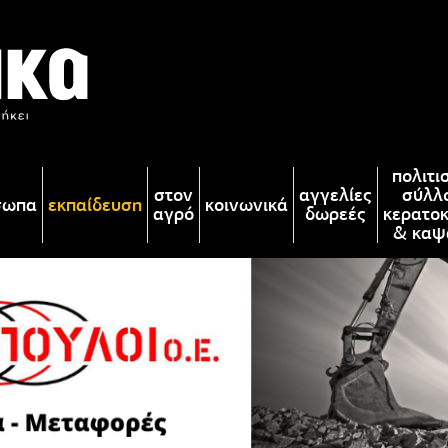
πολιτι
στον
αγγελίες
σύλλ
σωπα
εκπαίδευση
κοινωνικά
αγρό
δωρεές
κερατο
& καψ