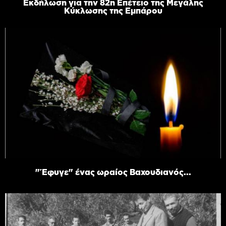
Εκδήλωση για την 82η Επέτειο της Μεγάλης
Κύκλωσης της Εμπάρου
"Έφυγε" ένας ωραίος Βαχουδιανός...