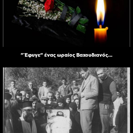
"Έφυγε" ένας ωραίος Βαχουδιανός...