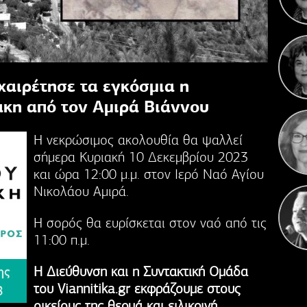
Κ
Γιορ
χαιρέτησε τα εγκόσμια η
κη από τον Αμιρά Βιάννου
Η νεκρώσιμος ακολουθία θα ψαλλεί
σήμερα Κυριακή 10 Δεκεμβρίου 2023
και ώρα 12:00 μ.μ. στον Ιερό Ναό Αγίου
Νικολάου Αμιρά.
Η σορός θα ευρίσκεται στον ναό από τις
11:00 π.μ.
Η Διεύθυνση και η Συντακτική Ομάδα
του Viannitika.gr εκφράζουμε στους
οικείους της θερμά και ειλικρινή