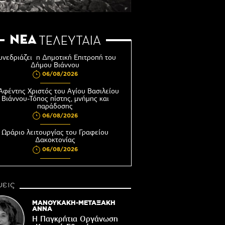
ΝΕΑ
ΤΕΛΕΥΤΑΙΑ
υνεδριάζει η Δημοτική Επιτροπή του
Δήμου Βιάννου
06/08/2026
Αφέντης Χριστός του Αγίου Βασιλείου
Βιάννου-Τόπος πίστης, μνήμης και
παράδοσης
06/08/2026
Ωράριο λειτουργίας του Γραφείου
Δακοκτονίας
06/08/2026
8η Γιορτή Μπανάνας στην Άρβη με τη
στήριξη του Δήμου Βιάννου
εις
05/08/2026
Νέος μετεωρολογικός σταθμός στον
ΜΑΝΟΥΚΑΚΗ-ΜΕΤΑΞΑΚΗ
οικισμό του Συκολόγου
ΑΝΝΑ
Η Παγκρήτια Οργάνωση
05/08/2026