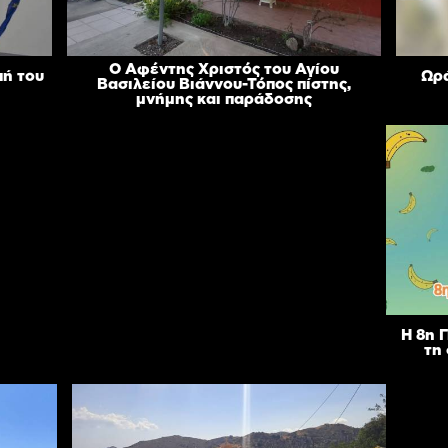
Ο Αφέντης Χριστός του Αγίου
πή του
Ωρά
Βασιλείου Βιάννου-Τόπος πίστης,
μνήμης και παράδοσης
Η 8η 
τη