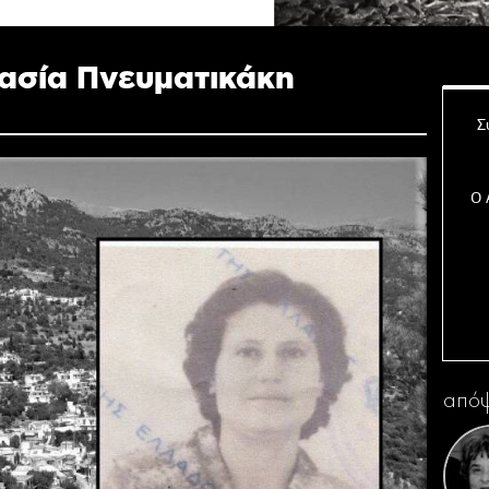
ασία Πνευματικάκη
Σ
Ο 
Η 
απόψ