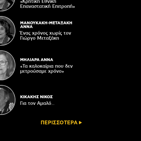
«Κρητική Εθνική
ορυφώνονται οι «Τέχνες του Νότου»
Επαναστατική Eπιτροπή»
05/08/2026
τάζει ο Ιερός Ναός του Αφέντη Χριστού
ΜΑΝΟΥΚΑΚΗ-ΜΕΤΑΞΑΚΗ
στο Βαχό
ΑΝΝΑ
Ένας χρόνος χωρίς τον
04/08/2026
Γιώργο Μεταξάκη
Οι ευχές του πατέρα...
04/08/2026
ΜΗΛΙΑΡΑ ΑΝΝΑ
«Τα καλοκαίρια που δεν
μετρούσαμε χρόνο»
ΚΙΚΑΚΗΣ ΝΙΚΟΣ
Για τον Αμαλό…
ΠΕΡΙΣΣΟΤΕΡΑ