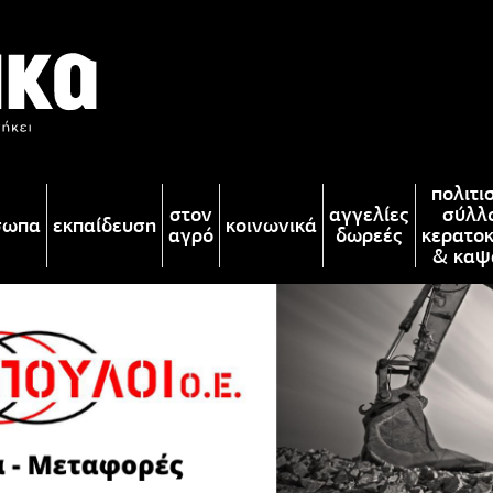
πολιτι
στον
αγγελίες
σύλλ
σωπα
εκπαίδευση
κοινωνικά
αγρό
δωρεές
κερατο
& καψ