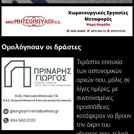
Ομολόγησαν οι δράστες
Τεράστια επιτυχία
των αστυνομικών
αρχών που, μόλις σε
λίγες ημέρες, με
συντονισμένες
προσπάθειες
κατάφεραν να βρουν
την άκρη του
νήματος που, τελικά,