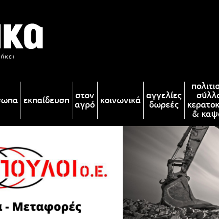
πολιτι
στον
αγγελίες
σύλλ
σωπα
εκπαίδευση
κοινωνικά
αγρό
δωρεές
κερατο
& καψ