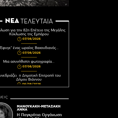
ΝΕΑ
ΤΕΛΕΥΤΑΙΑ
λωση για την 82η Επέτειο της Μεγάλης
Κύκλωσης της Εμπάρου
07/08/2026
"Έφυγε" ένας ωραίος Βαχουδιανός...
07/08/2026
Μια ασυνήθιστη φωτογραφία…
07/08/2026
υνεδριάζει η Δημοτική Επιτροπή του
Δήμου Βιάννου
06/08/2026
Αφέντης Χριστός του Αγίου Βασιλείου
εις
Βιάννου-Τόπος πίστης, μνήμης και
παράδοσης
ΜΑΝΟΥΚΑΚΗ-ΜΕΤΑΞΑΚΗ
06/08/2026
ΑΝΝΑ
Η Παγκρήτια Οργάνωση
Ωράριο λειτουργίας του Γραφείου