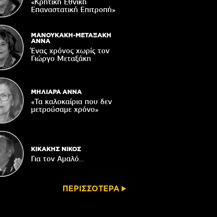
Δακοκτονίας
«Κρητική Εθνική
Επαναστατική Eπιτροπή»
06/08/2026
8η Γιορτή Μπανάνας στην Άρβη με τη
στήριξη του Δήμου Βιάννου
ΜΑΝΟΥΚΑΚΗ-ΜΕΤΑΞΑΚΗ
ΑΝΝΑ
05/08/2026
Ένας χρόνος χωρίς τον
Γιώργο Μεταξάκη
Νέος μετεωρολογικός σταθμός στον
οικισμό του Συκολόγου
05/08/2026
ΜΗΛΙΑΡΑ ΑΝΝΑ
«Τα καλοκαίρια που δεν
μετρούσαμε χρόνο»
ΚΙΚΑΚΗΣ ΝΙΚΟΣ
Για τον Αμαλό…
ΠΕΡΙΣΣΟΤΕΡΑ