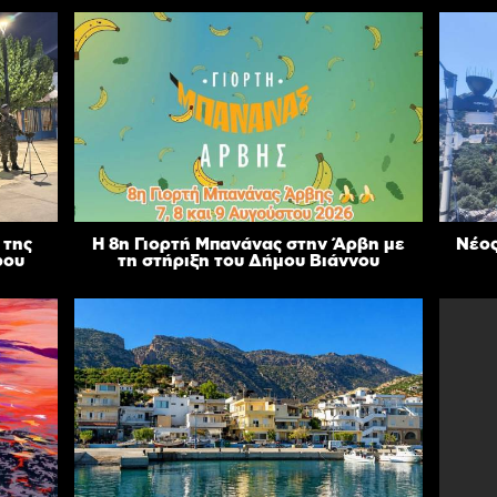
 της
Η 8η Γιορτή Μπανάνας στην Άρβη με
Νέος
ρου
τη στήριξη του Δήμου Βιάννου