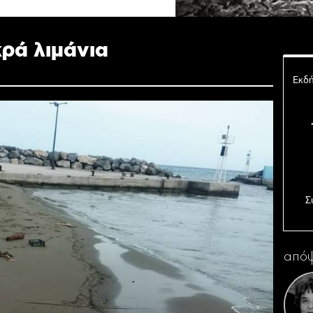
κρά λιμάνια
Εκδή
Σ
Ο 
απόψ