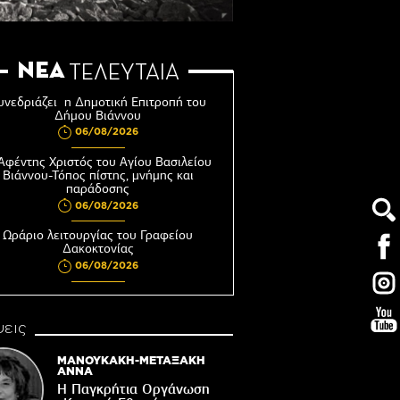
ΝΕΑ
ΤΕΛΕΥΤΑΙΑ
υνεδριάζει η Δημοτική Επιτροπή του
Δήμου Βιάννου
06/08/2026
Αφέντης Χριστός του Αγίου Βασιλείου
Βιάννου-Τόπος πίστης, μνήμης και
παράδοσης
06/08/2026
Ωράριο λειτουργίας του Γραφείου
Δακοκτονίας
06/08/2026
8η Γιορτή Μπανάνας στην Άρβη με τη
στήριξη του Δήμου Βιάννου
εις
05/08/2026
Νέος μετεωρολογικός σταθμός στον
ΜΑΝΟΥΚΑΚΗ-ΜΕΤΑΞΑΚΗ
οικισμό του Συκολόγου
ΑΝΝΑ
Η Παγκρήτια Οργάνωση
05/08/2026