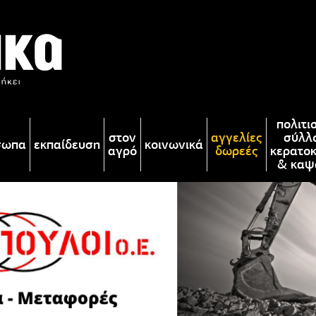
πολιτι
στον
αγγελίες
σύλλ
σωπα
εκπαίδευση
κοινωνικά
αγρό
δωρεές
κερατο
& καψ