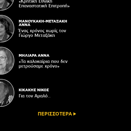
«Κρητική Εθνική
ορυφώνονται οι «Τέχνες του Νότου»
Επαναστατική Eπιτροπή»
05/08/2026
τάζει ο Ιερός Ναός του Αφέντη Χριστού
ΜΑΝΟΥΚΑΚΗ-ΜΕΤΑΞΑΚΗ
στο Βαχό
ΑΝΝΑ
Ένας χρόνος χωρίς τον
04/08/2026
Γιώργο Μεταξάκη
Οι ευχές του πατέρα...
04/08/2026
ΜΗΛΙΑΡΑ ΑΝΝΑ
«Τα καλοκαίρια που δεν
μετρούσαμε χρόνο»
ΚΙΚΑΚΗΣ ΝΙΚΟΣ
Για τον Αμαλό…
ΠΕΡΙΣΣΟΤΕΡΑ