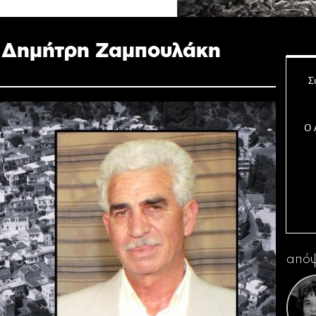
 Δημήτρη Ζαμπουλάκη
Σ
Ο 
Η 
απόψ