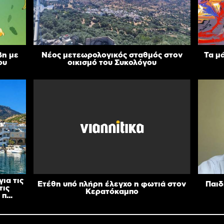
βη με
Νέος μετεωρολογικός σταθμός στον
Τα μ
ου
οικισμό του Συκολόγου
ια τις
Ετέθη υπό πλήρη έλεγχο η φωτιά στον
Παιδ
τις
Κερατόκαμπο
π...