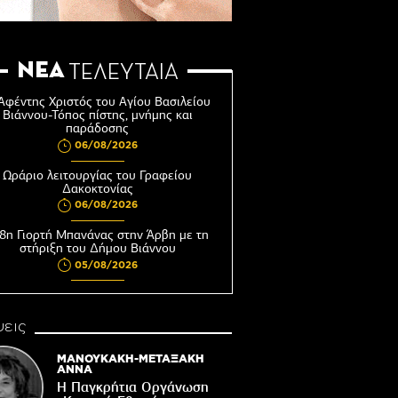
ΝΕΑ
ΤΕΛΕΥΤΑΙΑ
Αφέντης Χριστός του Αγίου Βασιλείου
Βιάννου-Τόπος πίστης, μνήμης και
παράδοσης
06/08/2026
Ωράριο λειτουργίας του Γραφείου
Δακοκτονίας
06/08/2026
8η Γιορτή Μπανάνας στην Άρβη με τη
στήριξη του Δήμου Βιάννου
05/08/2026
Νέος μετεωρολογικός σταθμός στον
οικισμό του Συκολόγου
εις
05/08/2026
ορυφώνονται οι «Τέχνες του Νότου»
ΜΑΝΟΥΚΑΚΗ-ΜΕΤΑΞΑΚΗ
ΑΝΝΑ
05/08/2026
Η Παγκρήτια Οργάνωση