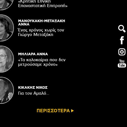
τάζει ο Ιερός Ναός του Αφέντη Χριστού
«Κρητική Εθνική
στο Βαχό
Επαναστατική Eπιτροπή»
04/08/2026
Οι ευχές του πατέρα...
ΜΑΝΟΥΚΑΚΗ-ΜΕΤΑΞΑΚΗ
ΑΝΝΑ
04/08/2026
Ένας χρόνος χωρίς τον
Γιώργο Μεταξάκη
 δημόσια διαβούλευση η ΣΜΠΕ για το
νδυτικό σχέδιο «PHĀEA – South Crete»
04/08/2026
ΜΗΛΙΑΡΑ ΑΝΝΑ
«Τα καλοκαίρια που δεν
μετρούσαμε χρόνο»
ΚΙΚΑΚΗΣ ΝΙΚΟΣ
Για τον Αμαλό…
ΠΕΡΙΣΣΟΤΕΡΑ