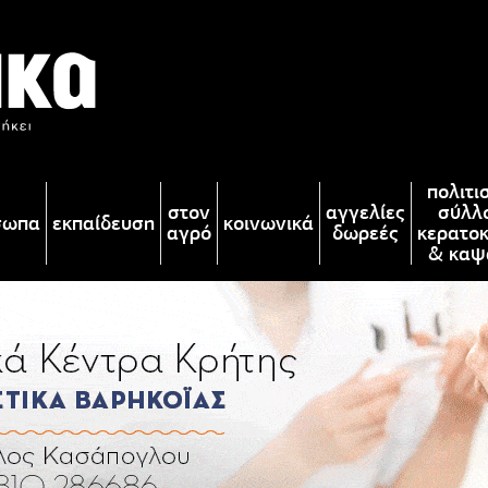
πολιτι
στον
αγγελίες
σύλλ
σωπα
εκπαίδευση
κοινωνικά
αγρό
δωρεές
κερατο
& καψ