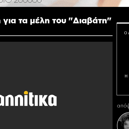
 για τα μέλη του "Διαβάτη"
Ο 
Η 
απόψ
Κ