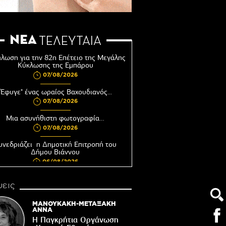
ΝΕΑ
ΤΕΛΕΥΤΑΙΑ
λωση για την 82η Επέτειο της Μεγάλης
Κύκλωσης της Εμπάρου
07/08/2026
"Έφυγε" ένας ωραίος Βαχουδιανός...
07/08/2026
Μια ασυνήθιστη φωτογραφία…
07/08/2026
υνεδριάζει η Δημοτική Επιτροπή του
Δήμου Βιάννου
06/08/2026
Αφέντης Χριστός του Αγίου Βασιλείου
εις
Βιάννου-Τόπος πίστης, μνήμης και
παράδοσης
ΜΑΝΟΥΚΑΚΗ-ΜΕΤΑΞΑΚΗ
06/08/2026
ΑΝΝΑ
Η Παγκρήτια Οργάνωση
Ωράριο λειτουργίας του Γραφείου