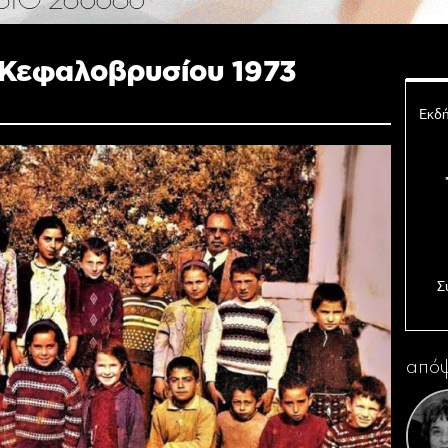
 Κεφαλοβρυσίου 1973
Εκδή
Σ
Ο 
απόψ