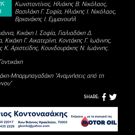
Κωνσταντίνος, Ηλιάκης Β. Νικόλαος,
Βασιλάκη Γ. Σοφία, Ηλιάκης Ι. Νικόλαος,
Βρχανάκης Ι. Εμμανουήλ
άννα, Κικάκη Ι. Σοφία, Γιαλιαδάκη Δ.
, Κικάκη Γ. Αικατερίνη, Κοντάκης Γ. Ιωάννης,
ς Κ. Αριστείδης, Κουνδουράκης Ν. Ιωάννης.
Γοντικάκη
άκη-Μπαρμπαγαδάκη "Αναμνήσεις από τη
ννου"
SHARE: