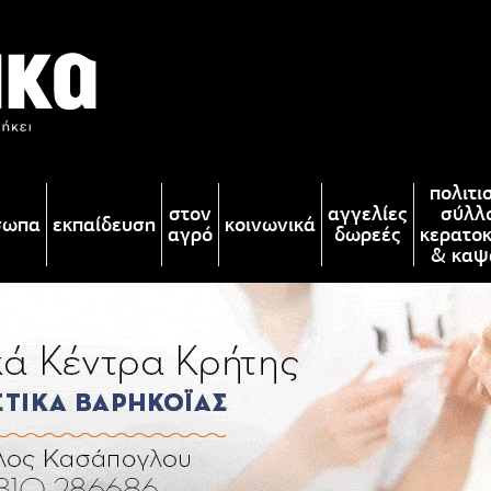
πολιτι
στον
αγγελίες
σύλλ
σωπα
εκπαίδευση
κοινωνικά
αγρό
δωρεές
κερατο
& καψ