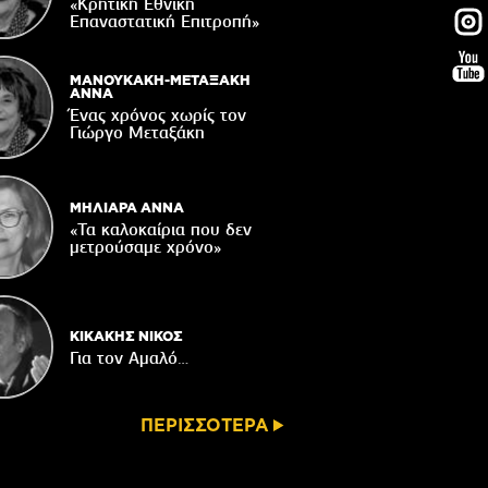
Δακοκτονίας
«Κρητική Εθνική
Επαναστατική Eπιτροπή»
06/08/2026
8η Γιορτή Μπανάνας στην Άρβη με τη
στήριξη του Δήμου Βιάννου
ΜΑΝΟΥΚΑΚΗ-ΜΕΤΑΞΑΚΗ
ΑΝΝΑ
05/08/2026
Ένας χρόνος χωρίς τον
Γιώργο Μεταξάκη
Νέος μετεωρολογικός σταθμός στον
οικισμό του Συκολόγου
05/08/2026
ΜΗΛΙΑΡΑ ΑΝΝΑ
«Τα καλοκαίρια που δεν
μετρούσαμε χρόνο»
ΚΙΚΑΚΗΣ ΝΙΚΟΣ
Για τον Αμαλό…
ΠΕΡΙΣΣΟΤΕΡΑ