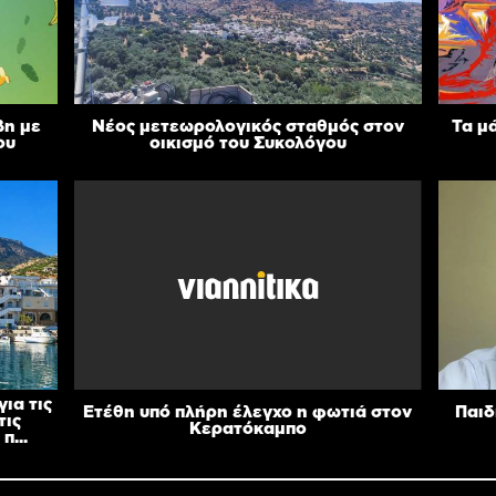
βη με
Νέος μετεωρολογικός σταθμός στον
Τα μ
ου
οικισμό του Συκολόγου
ια τις
Ετέθη υπό πλήρη έλεγχο η φωτιά στον
Παιδ
τις
Κερατόκαμπο
π...