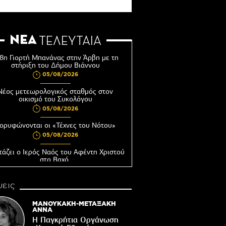
ΝΕΑ
ΤΕΛΕΥΤΑΙΑ
8η Γιορτή Μπανάνας στην Άρβη με τη
στήριξη του Δήμου Βιάννου
05/08/2026
Νέος μετεωρολογικός σταθμός στον
οικισμό του Συκολόγου
05/08/2026
ορυφώνονται οι «Τέχνες του Νότου»
05/08/2026
τάζει ο Ιερός Ναός του Αφέντη Χριστού
στο Βαχό
04/08/2026
εις
Οι ευχές του πατέρα...
04/08/2026
ΜΑΝΟΥΚΑΚΗ-ΜΕΤΑΞΑΚΗ
ΑΝΝΑ
 δημόσια διαβούλευση η ΣΜΠΕ για το
Η Παγκρήτια Οργάνωση
νδυτικό σχέδιο «PHĀEA – South Crete»