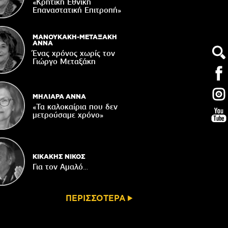
«Κρητική Εθνική
04/08/2026
Επαναστατική Eπιτροπή»
ε χρόνια μετά το σεισμό Αρκαλοχωρίου
04/08/2026
ΜΑΝΟΥΚΑΚΗ-ΜΕΤΑΞΑΚΗ
ΑΝΝΑ
ακοίνωση του Κυνηγετικού Συλλόγου
Ένας χρόνος χωρίς τον
Βιάννου
Γιώργο Μεταξάκη
04/08/2026
ΜΗΛΙΑΡΑ ΑΝΝΑ
«Τα καλοκαίρια που δεν
μετρούσαμε χρόνο»
ΚΙΚΑΚΗΣ ΝΙΚΟΣ
Για τον Αμαλό…
ΠΕΡΙΣΣΟΤΕΡΑ