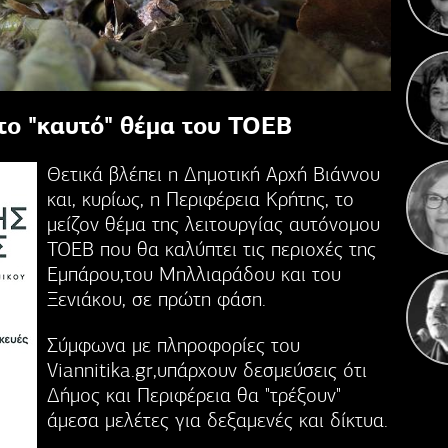
Πέντ
Αν
 το "καυτό" θέμα του ΤΟΕΒ
Θετικά βλέπει η Δημοτική Αρχή Βιάννου
και, κυρίως, η Περιφέρεια Κρήτης, το
μείζον θέμα της λειτουργίας αυτόνομου
ΤΟΕΒ που θα καλύπτει τις περιοχές της
Εμπάρου,του Μηλλιαράδου και του
Ξενιάκου, σε πρώτη φάση.
Σύμφωνα με πληροφορίες του
Viannitika.gr,υπάρχουν δεσμεύσεις ότι
Δήμος και Περιφέρεια θα "τρέξουν"
άμεσα μελέτες για δεξαμενές και δίκτυα.