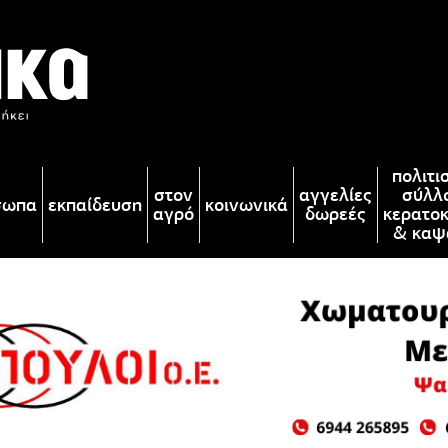
πολιτι
στον
αγγελίες
σύλλ
σωπα
εκπαίδευση
κοινωνικά
αγρό
δωρεές
κερατο
& καψ