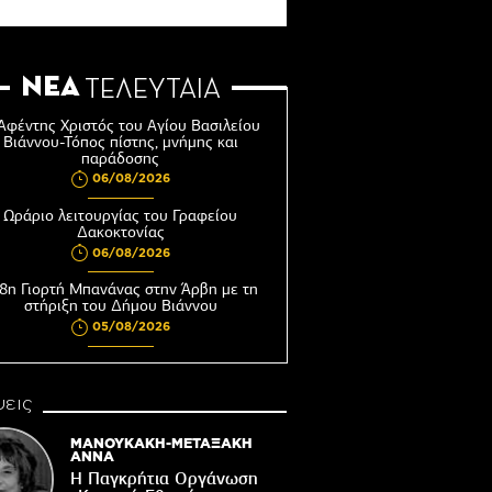
ΝΕΑ
ΤΕΛΕΥΤΑΙΑ
Αφέντης Χριστός του Αγίου Βασιλείου
Βιάννου-Τόπος πίστης, μνήμης και
παράδοσης
06/08/2026
Ωράριο λειτουργίας του Γραφείου
Δακοκτονίας
06/08/2026
8η Γιορτή Μπανάνας στην Άρβη με τη
στήριξη του Δήμου Βιάννου
05/08/2026
Νέος μετεωρολογικός σταθμός στον
οικισμό του Συκολόγου
εις
05/08/2026
ορυφώνονται οι «Τέχνες του Νότου»
ΜΑΝΟΥΚΑΚΗ-ΜΕΤΑΞΑΚΗ
ΑΝΝΑ
05/08/2026
Η Παγκρήτια Οργάνωση