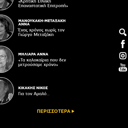
τάζει ο Ιερός Ναός του Αφέντη Χριστού
«Κρητική Εθνική
στο Βαχό
Επαναστατική Eπιτροπή»
04/08/2026
Οι ευχές του πατέρα...
ΜΑΝΟΥΚΑΚΗ-ΜΕΤΑΞΑΚΗ
ΑΝΝΑ
04/08/2026
Ένας χρόνος χωρίς τον
Γιώργο Μεταξάκη
 δημόσια διαβούλευση η ΣΜΠΕ για το
νδυτικό σχέδιο «PHĀEA – South Crete»
04/08/2026
ΜΗΛΙΑΡΑ ΑΝΝΑ
«Τα καλοκαίρια που δεν
μετρούσαμε χρόνο»
ΚΙΚΑΚΗΣ ΝΙΚΟΣ
Για τον Αμαλό…
ΠΕΡΙΣΣΟΤΕΡΑ