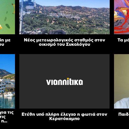
βη με
Νέος μετεωρολογικός σταθμός στον
Τα μ
ου
οικισμό του Συκολόγου
ια τις
Ετέθη υπό πλήρη έλεγχο η φωτιά στον
Παιδ
τις
Κερατόκαμπο
π...