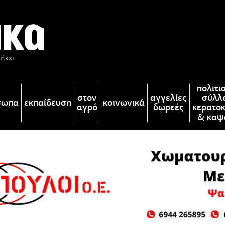
πολιτι
στον
αγγελίες
σύλλ
σωπα
εκπαίδευση
κοινωνικά
αγρό
δωρεές
κερατο
& καψ