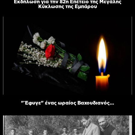
Εκδήλωση για την 82η Επέτειο της Μεγάλης
Κύκλωσης της Εμπάρου
"Έφυγε" ένας ωραίος Βαχουδιανός...