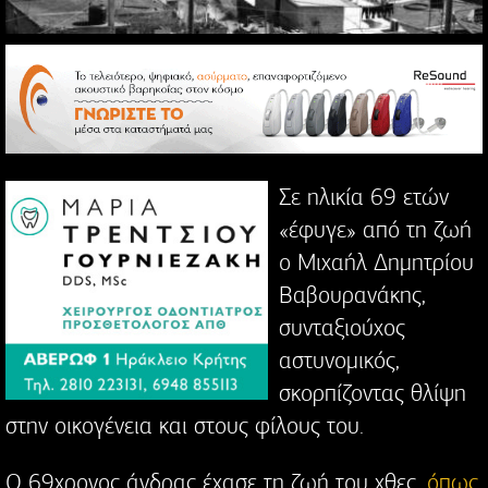
Σε ηλικία 69 ετών
«έφυγε» από τη ζωή
ο Μιχαήλ Δημητρίου
Βαβουρανάκης,
συνταξιούχος
αστυνομικός,
σκορπίζοντας θλίψη
στην οικογένεια και στους φίλους του.
Ο 69χρονος άνδρας έχασε τη ζωή του χθες,
όπως