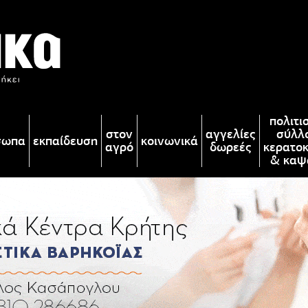
πολιτι
στον
αγγελίες
σύλλ
σωπα
εκπαίδευση
κοινωνικά
αγρό
δωρεές
κερατο
& καψ