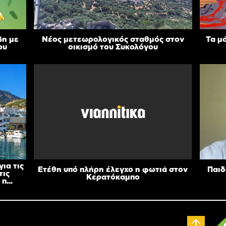
βη με
Νέος μετεωρολογικός σταθμός στον
Τα μ
ου
οικισμό του Συκολόγου
ια τις
Ετέθη υπό πλήρη έλεγχο η φωτιά στον
Παιδ
τις
Κερατόκαμπο
π...