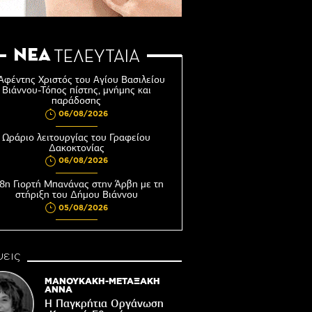
ΝΕΑ
ΤΕΛΕΥΤΑΙΑ
Αφέντης Χριστός του Αγίου Βασιλείου
Βιάννου-Τόπος πίστης, μνήμης και
παράδοσης
06/08/2026
Ωράριο λειτουργίας του Γραφείου
Δακοκτονίας
06/08/2026
8η Γιορτή Μπανάνας στην Άρβη με τη
στήριξη του Δήμου Βιάννου
05/08/2026
Νέος μετεωρολογικός σταθμός στον
οικισμό του Συκολόγου
εις
05/08/2026
ορυφώνονται οι «Τέχνες του Νότου»
ΜΑΝΟΥΚΑΚΗ-ΜΕΤΑΞΑΚΗ
ΑΝΝΑ
05/08/2026
Η Παγκρήτια Οργάνωση