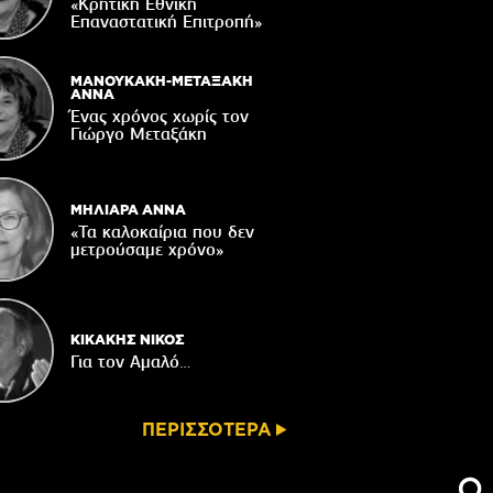
τάζει ο Ιερός Ναός του Αφέντη Χριστού
«Κρητική Εθνική
στο Βαχό
Επαναστατική Eπιτροπή»
04/08/2026
Οι ευχές του πατέρα...
ΜΑΝΟΥΚΑΚΗ-ΜΕΤΑΞΑΚΗ
ΑΝΝΑ
04/08/2026
Ένας χρόνος χωρίς τον
Γιώργο Μεταξάκη
 δημόσια διαβούλευση η ΣΜΠΕ για το
νδυτικό σχέδιο «PHĀEA – South Crete»
04/08/2026
ΜΗΛΙΑΡΑ ΑΝΝΑ
«Τα καλοκαίρια που δεν
μετρούσαμε χρόνο»
ΚΙΚΑΚΗΣ ΝΙΚΟΣ
Για τον Αμαλό…
ΠΕΡΙΣΣΟΤΕΡΑ