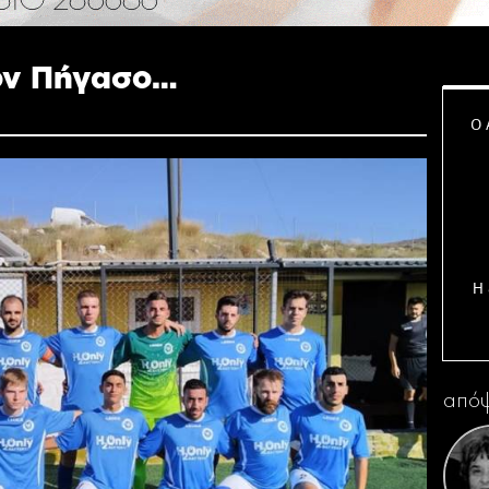
ον Πήγασο…
Ο 
Η 
απόψ
Κ