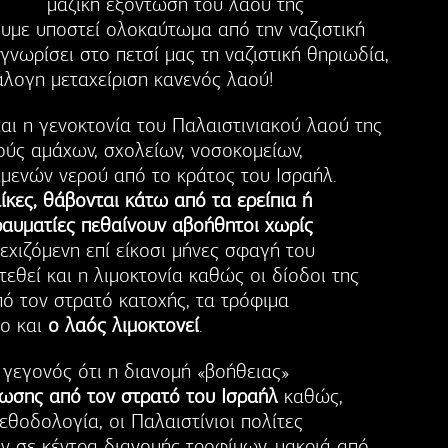
μαζική εξόντωση του λαού της
ουμε υποστεί ολοκαύτωμα από την ναζιστική
γνωρίσει στο πετσί μας τη ναζιστική θηριωδία,
λογη μεταχείριση κανενός λαού!
ται η γενοκτονία του Παλαιστινιακού λαού της
ούς αμάχων, σχολείων, νοσοκομείων,
μενών νερού από το κράτος του Ισραήλ.
ίκες, θάβονται κάτω από τα ερείπια ή
τραυματίες πεθαίνουν αβοήθητοι χωρίς
νεχιζόμενη επί είκοσι μήνες σφαγή του
τεθεί και η λιμοκτονία καθώς οι δίοδοι της
πό τον στρατό κατοχής, τα τρόφιμα
ρο και
ο λαός λιμοκτονεί
.
ο γεγονός ότι η διανομή «βοήθειας»
ωσης από τον στρατό του Ισραήλ
καθώς,
θοδολογία, οι Παλαιστίνιοι πολίτες
ν σε κέντρα διανομής τροφίμων, μακριά από