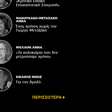
«Κρητική Εθνική
04/08/2026
Επαναστατική Eπιτροπή»
ε χρόνια μετά το σεισμό Αρκαλοχωρίου
04/08/2026
ΜΑΝΟΥΚΑΚΗ-ΜΕΤΑΞΑΚΗ
ΑΝΝΑ
ακοίνωση του Κυνηγετικού Συλλόγου
Ένας χρόνος χωρίς τον
Βιάννου
Γιώργο Μεταξάκη
04/08/2026
ΜΗΛΙΑΡΑ ΑΝΝΑ
«Τα καλοκαίρια που δεν
μετρούσαμε χρόνο»
ΚΙΚΑΚΗΣ ΝΙΚΟΣ
Για τον Αμαλό…
ΠΕΡΙΣΣΟΤΕΡΑ