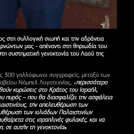
ος στη συλλογική σιωπή και την αδράνεια
ερνώντων μας - απέναντι στη θηριωδία του
στη συστηματική γενοκτονία του Λαού της
ες 300 γαλλόφωνοι συγγραφείς, μεταξύ των
ραβείου Νόμπελ Λογοτεχνίας, «
περισσότερο
ηθούν κυρώσεις στο Κράτος του Ισραήλ,
υ πυρός – που θα διασφαλίζει την ασφάλεια
λαιστινίους, την απελευθέρωση των
ευθέρωση των χιλιάδων Παλαιστινίων
θαίρετα στις ισραηλινές φυλακές, και να
η, σε αυτήν τη γενοκτονία
»
.