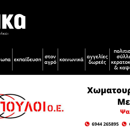
πολιτι
στον
αγγελίες
σύλλ
σωπα
εκπαίδευση
κοινωνικά
αγρό
δωρεές
κερατο
& καψ