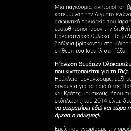
Μια παγκόσμια κινητοποίηση βρ
κατεύθυνση την Αίγυπτο ενώνο
ασφυκτική πολιορκία του Ισραή
ευαισθητοποιήσουν την διεθνή
Παλαιστινιακό θύλακα . Τα μέλ
βοήθεια βρίσκονται στο Κάϊρο 
επίθεση του Ισραήλ στη Γάζα
Η Ένωση Θυμάτων Ολοκαυτώμα
που κινητοποιείται για τη Γάζα
Ηράκλειο, οργανώσαμε, μαζί με
συναυλία για τα παιδιά της Π
και Κρήτες μουσικούς, όπου σ
εκδήλωσης του 2014 είναι, δυσ
να σταματήσει εδώ και τώρα η
άμεσα ο πόλεμος!
».
Εμείς που γνωρίσαμε την ορφάν