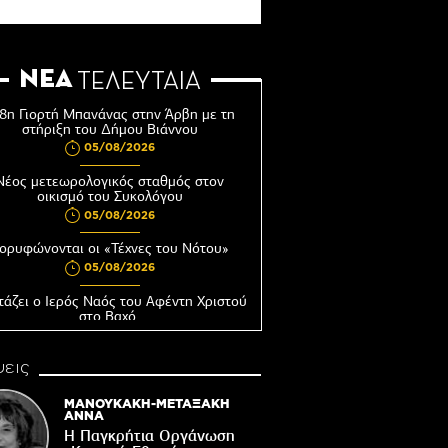
ΝΕΑ
ΤΕΛΕΥΤΑΙΑ
8η Γιορτή Μπανάνας στην Άρβη με τη
στήριξη του Δήμου Βιάννου
05/08/2026
Νέος μετεωρολογικός σταθμός στον
οικισμό του Συκολόγου
05/08/2026
ορυφώνονται οι «Τέχνες του Νότου»
05/08/2026
τάζει ο Ιερός Ναός του Αφέντη Χριστού
στο Βαχό
04/08/2026
εις
Οι ευχές του πατέρα...
04/08/2026
ΜΑΝΟΥΚΑΚΗ-ΜΕΤΑΞΑΚΗ
ΑΝΝΑ
 δημόσια διαβούλευση η ΣΜΠΕ για το
Η Παγκρήτια Οργάνωση
νδυτικό σχέδιο «PHĀEA – South Crete»