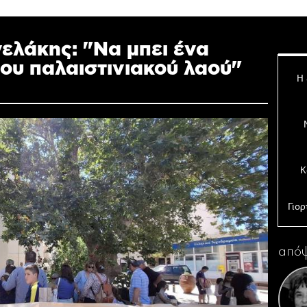
ελάκης: "Να μπει ένα
ου παλαιστινιακού λαού"
Η 
Κ
Γιορ
απόψ
Σε
επε