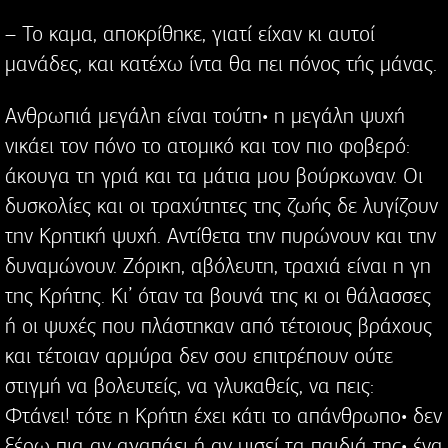
– Το καμα, αποκρίθηκε, γιατί είχαν κι αυτοί
μανάδες, και κατέχω ίντα θα πει πόνος τής μάνας.
Ανθρωπιά μεγάλη είναι τούτη• η μεγάλη ψυχή
νικάει τον πόνο το ατομικό και τον πιο φοβερό:
άκουγα τη γριά και τα μάτια μου βούρκωναν. Οι
δυσκολίες και οι τραχύτητες της ζωής δε λυγίζουν
την Κρητική ψυχή. Αντίθετα την πυρώνουν και την
δυναμώνουν. Ζόρικη, αβόλευτη, τραχιά είναι η γη
της Κρήτης. Κι’ όταν τα βουνά της κι οι θάλασσες
ή οι ψυχές που πλάστηκαν από τέτοιους βράχους
και τέτοιαν αρμύρα δεν σου επιτρέπουν ούτε
στιγμή να βολευτείς, να γλυκαθείς, να πεις:
Φτάνει! τότε η Κρήτη έχει κάτι το απάνθρωπο• δεν
ξέρω πια αν αγαπάει ή αν μισεί τα παιδιά της• ένα