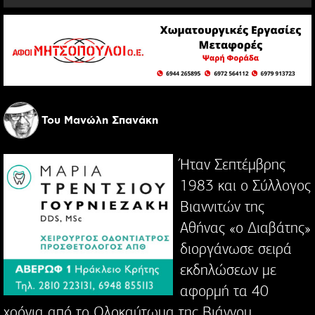
Του Μανώλη Σπανάκη
Ήταν Σεπτέμβρης
1983 και ο Σύλλογος
Βιαννιτών της
Αθήνας «ο Διαβάτης»
διοργάνωσε σειρά
εκδηλώσεων με
αφορμή τα 40
χρόνια από το Ολοκαύτωμα της Βιάννου.