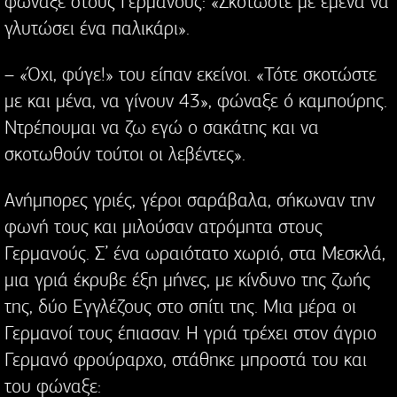
φώναξε στους Γερμανούς: «Σκοτώστε με εμένα να
γλυτώσει ένα παλικάρι».
– «Όχι, φύγε!» του είπαν εκείνοι. «Τότε σκοτώστε
με και μένα, να γίνουν 43», φώναξε ό καμπούρης.
Ντρέπουμαι να ζω εγώ ο σακάτης και να
σκοτωθούν τούτοι οι λεβέντες».
Ανήμπορες γριές, γέροι σαράβαλα, σήκωναν την
φωνή τους και μιλούσαν ατρόμητα στους
Γερμανούς. Σ’ ένα ωραιότατο χωριό, στα Μεσκλά,
μια γριά έκρυβε έξη μήνες, με κίνδυνο της ζωής
της, δύο Εγγλέζους στο σπίτι της. Μια μέρα οι
Γερμανοί τους έπιασαν. Η γριά τρέχει στον άγριο
Γερμανό φρούραρχο, στάθηκε μπροστά του και
του φώναξε: