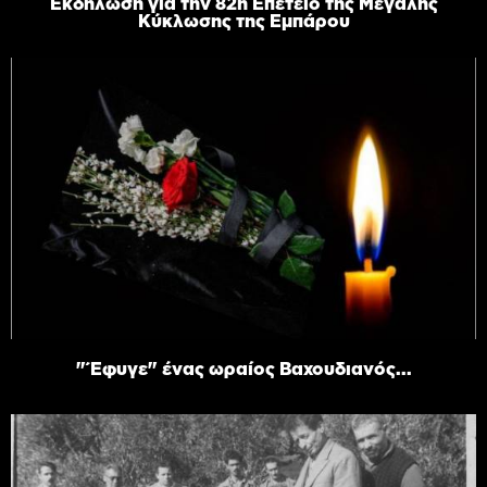
Εκδήλωση για την 82η Επέτειο της Μεγάλης
Κύκλωσης της Εμπάρου
"Έφυγε" ένας ωραίος Βαχουδιανός...