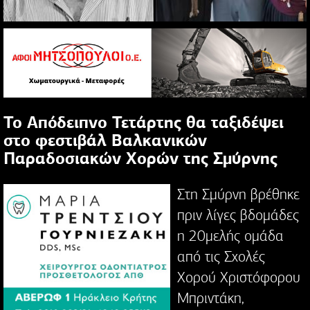
Το Απόδειπνο Τετάρτης θα ταξιδέψει
στo φεστιβάλ Βαλκανικών
Παραδοσιακών Χορών της Σμύρνης
Στη Σμύρνη βρέθηκε
πριν λίγες βδομάδες
η 20μελής ομάδα
από τις Σχολές
Χορού Χριστόφορου
Μπριντάκη,