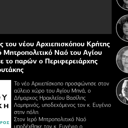
Πέντ
Αν
ς του νέου Αρχιεπισκόπου Κρήτης
ρό Μητροπολιτικό Ναό του Αγίου
ε το παρών ο Περιφερειάρχης
ουτάκης
Το νέο Αρχιεπίσκοπο προσφώνησε στον
αύλειο χώρο του Αγίου Μηνά, ο
Δήμαρχος Ηρακλείου Βασίλης
Λαμπρινός, υποδεχόμενος τον κ. Ευγένιο
στην πόλη.
Στον Ιερό Μητροπολιτικό Ναό
υποδέχθηκε τον κ. Ευγένιο ο