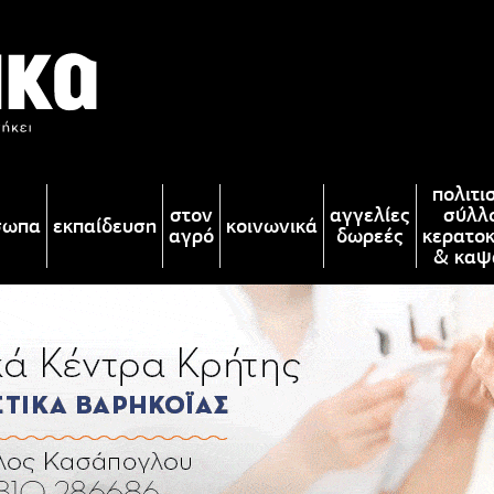
πολιτι
στον
αγγελίες
σύλλ
σωπα
εκπαίδευση
κοινωνικά
αγρό
δωρεές
κερατο
& καψ