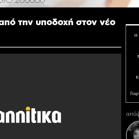
 από την υποδοχή στον νέο
Η 
Κ
Γιορ
απόψ
Σε
επε