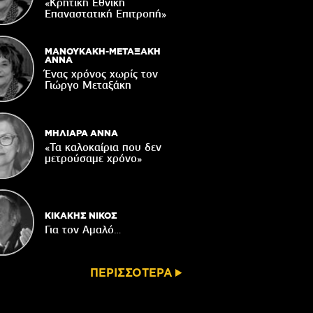
«Κρητική Εθνική
04/08/2026
Επαναστατική Eπιτροπή»
ε χρόνια μετά το σεισμό Αρκαλοχωρίου
04/08/2026
ΜΑΝΟΥΚΑΚΗ-ΜΕΤΑΞΑΚΗ
ΑΝΝΑ
ακοίνωση του Κυνηγετικού Συλλόγου
Ένας χρόνος χωρίς τον
Βιάννου
Γιώργο Μεταξάκη
04/08/2026
ΜΗΛΙΑΡΑ ΑΝΝΑ
«Τα καλοκαίρια που δεν
μετρούσαμε χρόνο»
ΚΙΚΑΚΗΣ ΝΙΚΟΣ
Για τον Αμαλό…
ΠΕΡΙΣΣΟΤΕΡΑ