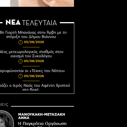
ΝΕΑ
ΤΕΛΕΥΤΑΙΑ
8η Γιορτή Μπανάνας στην Άρβη με τη
στήριξη του Δήμου Βιάννου
05/08/2026
Νέος μετεωρολογικός σταθμός στον
οικισμό του Συκολόγου
05/08/2026
ορυφώνονται οι «Τέχνες του Νότου»
05/08/2026
τάζει ο Ιερός Ναός του Αφέντη Χριστού
στο Βαχό
04/08/2026
εις
Οι ευχές του πατέρα...
04/08/2026
ΜΑΝΟΥΚΑΚΗ-ΜΕΤΑΞΑΚΗ
ΑΝΝΑ
 δημόσια διαβούλευση η ΣΜΠΕ για το
Η Παγκρήτια Οργάνωση
νδυτικό σχέδιο «PHĀEA – South Crete»