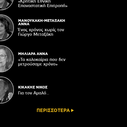
«Κρητική Εθνική
ορυφώνονται οι «Τέχνες του Νότου»
Επαναστατική Eπιτροπή»
05/08/2026
τάζει ο Ιερός Ναός του Αφέντη Χριστού
ΜΑΝΟΥΚΑΚΗ-ΜΕΤΑΞΑΚΗ
στο Βαχό
ΑΝΝΑ
Ένας χρόνος χωρίς τον
04/08/2026
Γιώργο Μεταξάκη
Οι ευχές του πατέρα...
04/08/2026
ΜΗΛΙΑΡΑ ΑΝΝΑ
«Τα καλοκαίρια που δεν
μετρούσαμε χρόνο»
ΚΙΚΑΚΗΣ ΝΙΚΟΣ
Για τον Αμαλό…
ΠΕΡΙΣΣΟΤΕΡΑ