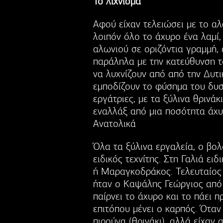
Το λίχνισμα
Αφού είχαν τελειώσει με το αλ
λοιπόν όλο το άχυρο ένα λαμί
αλωνιού σε οριζόντια γραμμή, 
παράληλα με την κατεύθυνση τ
να λυχνίζουν από από την Δυτι
εμποδίζουν το φύσημα του δυσκ
εργάτριες, με τα ξύλινα θρινά
εναλλάξ από μια ποσότητα άχυ
Ανατολικά
Όλα τα ξύλινα εργαλεία, ο βολ
ειδικός τεχνίτης. Στη Γαλιά ει
ή Μαραγκοδράκος. Τελευταίος
ήταν ο Καψάλης Γεώργιος από 
παίρνει το άχυρο και το πάει 
επιτόπου μένει ο καρπός. Όταν
πιρούνα (θρινάκι), αλλά είχαν