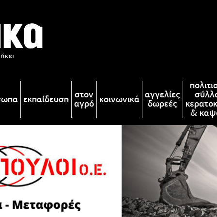
πολιτι
στον
αγγελίες
σύλλ
σωπα
εκπαίδευση
κοινωνικά
αγρό
δωρεές
κερατο
& καψ