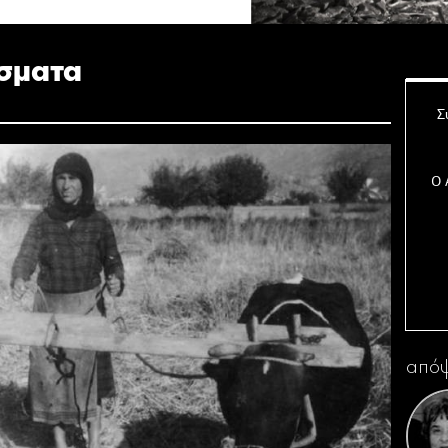
ίσματα
Σ
Ο 
Η 
απόψ