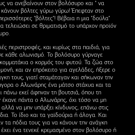
υς να ανεβαίνουν στον βολόσυρο και " να
α κάνουν βόλτες γύρω γύρω! Έπεφταν στο
περισσότερες "βόλτες"! Βέβαια η μια "δούλα"
να τελειώσει σε θριματισμό το υπάρχον προϊόν
υρο.
ς περιστροφές, και κυρίως στα παιδιά, για
σε κάθε αλωνισμό. Το βολόσυρο γύρναγε
κομματάκια ο κορμός του φυτού. Τα ζώα στο
ονή, και αν επρόκειτο για αγελάδες, ήξερε ο
γκη τους, γιατί σταμάταγαν και σήκωναν την
ρήγορα ο Αλωνάρης ένα μάτσο στάχυα και τα
ι πάνω εκεί άφηναν τη βουτσιά, όπου τη
ν έκανε πάντα ο Αλωνάρης, όχι τόσο να μη
 αλλά να μην υπάρξει κίνδυνος, επάνω στις
ια. Το ίδιο και τα γαϊδούρια ή άλογα. Και
ν τα πόδια τους για να κάνουν την ανάγκη
 έχει ένα τενεκέ κρεμασμένο στον βολόσυρο ή