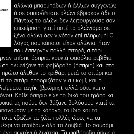
αλώνια μπαρμπάδων ή άλλων συγγενών,
ή σε οποιοδήποτε αλώνι έβρισκαν άδειο.
Πάντως το αλώνι δεν λειτουργούσε σαν
επιχείρηση, γιατί ποτέ το αλώνισμα σε
ξένο αλώνι δεν γινόταν επί πληρωμή! Ο
λόγος που κάποιοι είχαν αλώνια, ήταν
που έσπερναν πολλά σιτηρά, σιτάρι
ερναν επίσης όσπρια, κουκιά φασόλια ρεβίθια
ρώτα αλωνίζανε τα φαβόροβα (όσπρια) και στο
ά πρώτο άλεθαν το κριθάρι μετά το σιτάρι και
ατί το σιτάρι προοριζόταν για ψωμί, και ο
λείμματα ταγής (βρώμης), αλλά ούτε και ο
νου. Κάθε όσπριο είχε το δικό του τρόπο και
ουκιά ας πούμε δεν βάζανε βολόσυρο γιατί τα
οπανούσαν με το κόπανο, το ίδιο και τα
 τότε έβαζαν τα ζώα πολλές ώρες να τα
μέχρι να ανοίξουν όλα τα λουβιά. Το σουσάμι
ε ένα σεντόνι ή λινάτσα. Τα φαβόροβα όπως ο