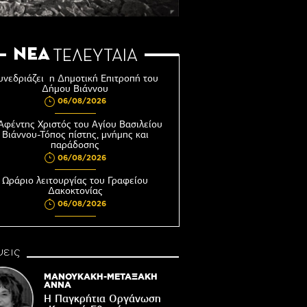
ΝΕΑ
ΤΕΛΕΥΤΑΙΑ
υνεδριάζει η Δημοτική Επιτροπή του
Δήμου Βιάννου
06/08/2026
Αφέντης Χριστός του Αγίου Βασιλείου
Βιάννου-Τόπος πίστης, μνήμης και
παράδοσης
06/08/2026
Ωράριο λειτουργίας του Γραφείου
Δακοκτονίας
06/08/2026
8η Γιορτή Μπανάνας στην Άρβη με τη
στήριξη του Δήμου Βιάννου
εις
05/08/2026
Νέος μετεωρολογικός σταθμός στον
ΜΑΝΟΥΚΑΚΗ-ΜΕΤΑΞΑΚΗ
οικισμό του Συκολόγου
ΑΝΝΑ
Η Παγκρήτια Οργάνωση
05/08/2026